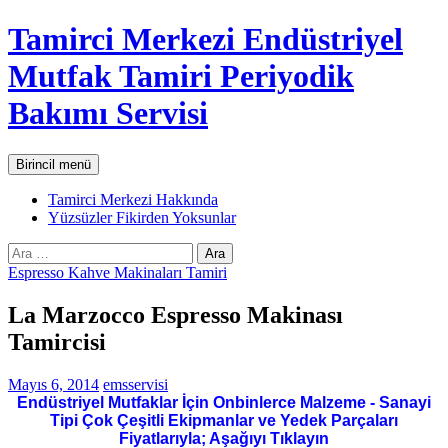
İçeriğe
Tamirci Merkezi Endüstriyel
atla
Mutfak Tamiri Periyodik
Bakımı Servisi
Ara
Birincil menü
Tamirci Merkezi Hakkında
Yüzsüzler Fikirden Yoksunlar
Arama:
Espresso Kahve Makinaları Tamiri
La Marzocco Espresso Makinası
Tamircisi
Mayıs 6, 2014
emsservisi
Endüstriyel Mutfaklar İçin Onbinlerce Malzeme - Sanayi
Tipi Çok Çeşitli Ekipmanlar ve Yedek Parçaları
Fiyatlarıyla; Aşağıyı Tıklayın