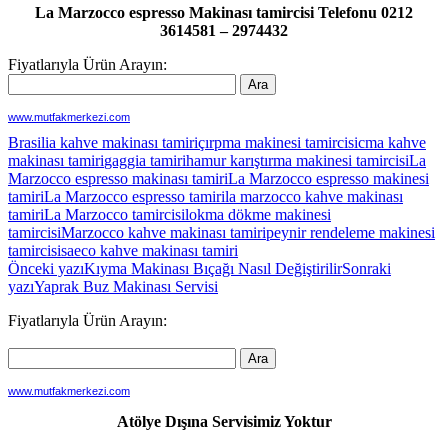
La Marzocco espresso Makinası tamircisi Telefonu 0212
3614581 – 2974432
Fiyatlarıyla Ürün Arayın:
www.mutfakmerkezi.com
Brasilia kahve makinası tamiri
çırpma makinesi tamircisi
cma kahve
makinası tamiri
gaggia tamiri
hamur karıştırma makinesi tamircisi
La
Marzocco espresso makinası tamiri
La Marzocco espresso makinesi
tamiri
La Marzocco espresso tamiri
la marzocco kahve makinası
tamiri
La Marzocco tamircisi
lokma dökme makinesi
tamircisi
Marzocco kahve makinası tamiri
peynir rendeleme makinesi
tamircisi
saeco kahve makinası tamiri
Yazı
Önceki yazı
Kıyma Makinası Bıçağı Nasıl Değiştirilir
Sonraki
yazı
Yaprak Buz Makinası Servisi
dolaşımı
Fiyatlarıyla Ürün Arayın:
www.mutfakmerkezi.com
Atölye Dışına Servisimiz Yoktur