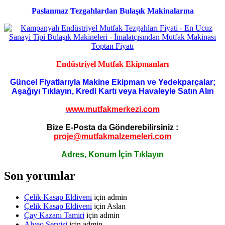
Paslanmaz Tezgahlardan Bulaşık Makinalarına
Endüstriyel Mutfak Ekipmanları
Güncel Fiyatlarıyla Makine Ekipman ve Yedekparçalar;
Aşağıyı Tıklayın, Kredi Kartı veya Havaleyle Satın Alın
www.mutfakmerkezi.com
Bize E-Posta da Gönderebilirsiniz :
proje@mutfakmalzemeleri.com
Adres, Konum İçin Tıklayın
Son yorumlar
Çelik Kasap Eldiveni
için
admin
Çelik Kasap Eldiveni
için
Aslan
Çay Kazanı Tamiri
için
admin
Alveo Servisi
için
admin