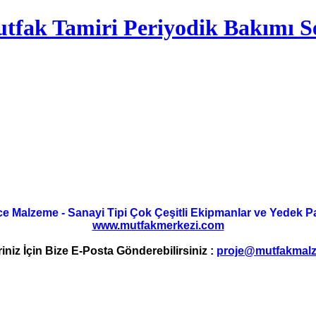
tfak Tamiri Periyodik Bakımı Se
ce Malzeme - Sanayi Tipi Çok Çeşitli Ekipmanlar ve Yedek Parç
www.mutfakmerkezi.com
riniz İçin Bize E-Posta Gönderebilirsiniz :
proje@mutfakmalz