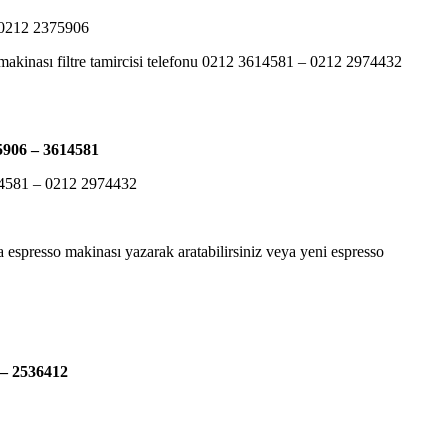
– 0212 2375906
o makinası filtre tamircisi telefonu 0212 3614581 – 0212 2974432
5906 – 3614581
3614581 – 0212 2974432
na espresso makinası yazarak aratabilirsiniz veya yeni espresso
 – 2536412