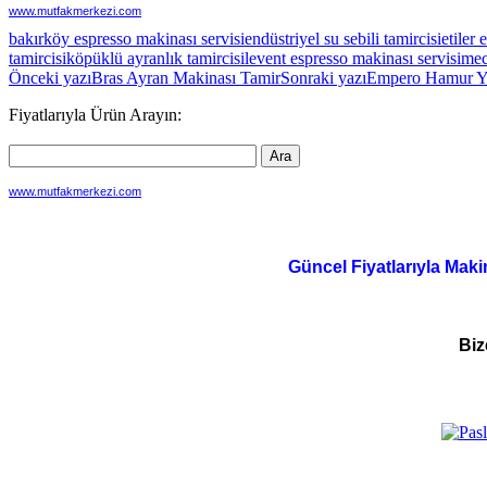
www.mutfakmerkezi.com
bakırköy espresso makinası servisi
endüstriyel su sebili tamircisi
etiler 
tamircisi
köpüklü ayranlık tamircisi
levent espresso makinası servisi
mec
Yazı
Önceki yazı
Bras Ayran Makinası Tamir
Sonraki yazı
Empero Hamur Yo
dolaşımı
Fiyatlarıyla Ürün Arayın:
www.mutfakmerkezi.com
Güncel Fiyatlarıyla Maki
Biz