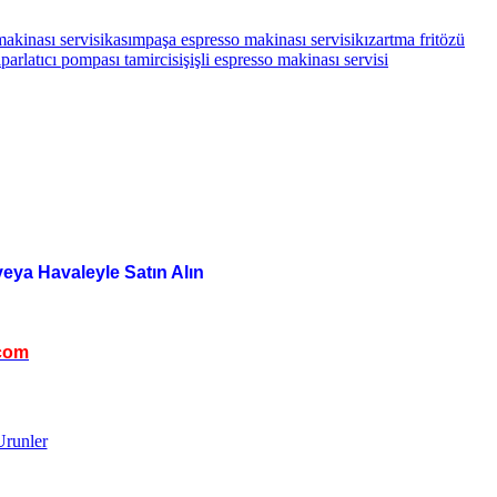
makinası servisi
kasımpaşa espresso makinası servisi
kızartma fritözü
i
parlatıcı pompası tamircisi
şişli espresso makinası servisi
veya Havaleyle Satın Alın
com