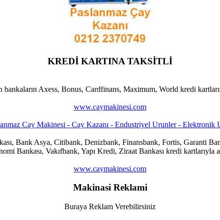
KREDİ KARTINA TAKSİTLİ
n bankaların Axess, Bonus, Cardfinans, Maximum, World kredi kartlarına
www.caymakinesi.com
ankası, Bank Asya, Citibank, Denizbank, Finansbank, Fortis, Garanti
i Bankası, Vakıfbank, Yapı Kredi, Ziraat Bankası kredi kartlarıyla al
www.caymakinesi.com
Makinasi Reklami
Buraya Reklam Verebilirsiniz