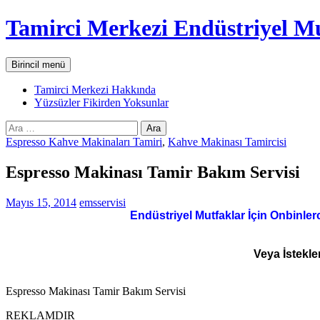
İçeriğe
Tamirci Merkezi Endüstriyel Mu
atla
Ara
Birincil menü
Tamirci Merkezi Hakkında
Yüzsüzler Fikirden Yoksunlar
Arama:
Espresso Kahve Makinaları Tamiri
,
Kahve Makinası Tamircisi
Espresso Makinası Tamir Bakım Servisi
Mayıs 15, 2014
emsservisi
Endüstriyel Mutfaklar İçin Onbinler
Veya İstekle
Espresso Makinası Tamir Bakım Servisi
REKLAMDIR