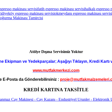
espresso makinası servisi
fatih espresso makinası servisi
halkalı espresso 
idiyeköy espresso makinası servisi
okmeydanı espresso makinası servis
ğurma Makinası Tamircisi
Atölye Dışına Servisimiz Yoktur
ne Ekipman ve Yedekparçalar; Aşağıyı Tıklayın, Kredi Kartı 
www.mutfakmerkezi.com
e E-Posta da Gönderebilirsiniz :
proje@mutfakmalzemeleri.
KREDİ KARTINA TAKSİTLE