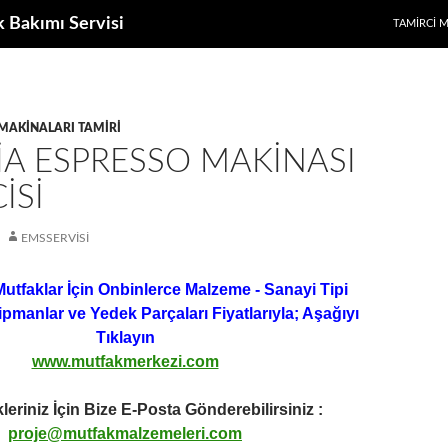
k Bakımı Servisi
TAMIRCI 
MAKINALARI TAMIRI
IA ESPRESSO MAKINASI
ISI
EMSSERVISI
Mutfaklar İçin Onbinlerce Malzeme - Sanayi Tipi
ipmanlar ve Yedek Parçaları Fiyatlarıyla; Aşağıyı
Tıklayın
www.mutfakmerkezi.com
leriniz İçin Bize E-Posta Gönderebilirsiniz :
proje@mutfakmalzemeleri.com