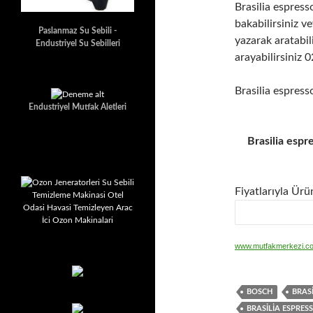
Brasilia espresso
bakabilirsiniz 
Paslanmaz Su Sebili -
yazarak aratabili
Endustriyel Su Sebilleri
arayabilirsini
Brasilia espres
Endustriyel Mutfak Aletleri
Brasilia esp
Fiyatlarıyla Ürü
www.mutfakmerkezi.c
BOSCH
BRASI
BRASILIA ESPRES