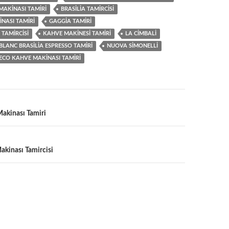
MAKINASI TAMIRI
BRASILIA TAMIRCISI
NASI TAMIRI
GAGGIA TAMIRI
TAMIRCISI
KAHVE MAKINESI TAMIRI
LA CIMBALI
LANC BRASILIA ESPRESSO TAMIRI
NUOVA SIMONELLI
ECO KAHVE MAKINASI TAMIRI
Makinası Tamiri
kinası Tamircisi