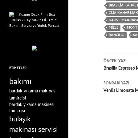
BRASILIA KAHVE 
CMA KAHVE MAKI
KAHVE MAKINASI 
MIELE
MONTB
RANCILIO
SA
Yazı
ÖNCEKI YAZI
dolaşımı
ETIKETLER
Brasilia Espresso 
bakımı
SONRAKI YAZI
Venüs Limonata Ma
bardak yıkama makinası
tamircisi
bardak yıkama makinesi
tamircisi
bulaşık
makinası servisi