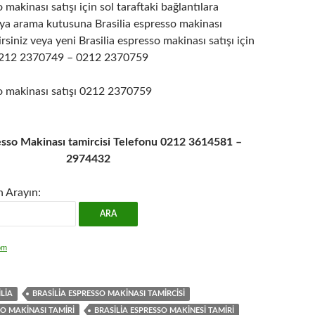
 makinası satışı için sol taraftaki bağlantılara
veya arama kutusuna Brasilia espresso makinası
rsiniz veya yeni Brasilia espresso makinası satışı için
z 0212 2370749 – 0212 2370759
so makinası satışı 0212 2370759
resso Makinası tamircisi Telefonu 0212 3614581 –
2974432
n Arayın:
om
LIA
BRASILIA ESPRESSO MAKINASI TAMIRCISI
SO MAKINASI TAMIRI
BRASILIA ESPRESSO MAKINESI TAMIRI