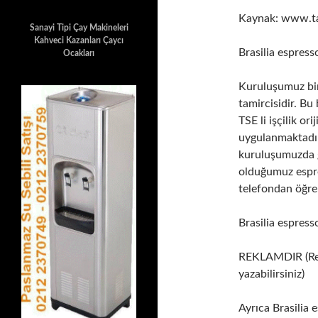
Kaynak: www.ta
Sanayi Tipi Çay Makineleri
Kahveci Kazanları Çaycı
Brasilia espres
Ocakları
Kuruluşumuz bir
tamircisidir. Bu
TSE li işçilik or
uygulanmaktadır
kuruluşumuzda gö
olduğumuz espr
telefondan öğren
Brasilia espres
REKLAMDIR (Rekl
yazabilirsiniz)
Ayrıca Brasilia 