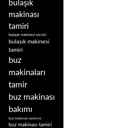
bulaşık
makinası
tamiri
bulaşık makinesi servisi
bulaşık makinesi
tamiri
buz
makinaları
tamir
buz makinası
bakımı
buz makinası tamircisi
buz makinası tamiri