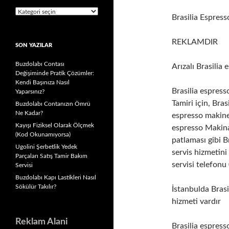
Kategoriler
Brasilia Espress
REKLAMDIR
SON YAZILAR
Buzdolabı Contası
Arızalı Brasilia
Değişiminde Pratik Çözümler:
Kendi Başınıza Nasıl
Brasilia espress
Yaparsınız?
Tamiri için, Bra
Buzdolabı Contanızın Ömrü
Ne Kadar?
espresso makines
Kayışı Fiziksel Olarak Ölçmek
espresso Makinas
(Kod Okunamıyorsa)
patlaması gibi B
Ugolini Şerbetlik Yedek
servis hizmetini
Parçaları Satış Tamir Bakım
servisi telefon
Servisi
Buzdolabı Kapı Lastikleri Nasıl
Sökülür Takılır?
İstanbulda Brasi
hizmeti vardır
Reklam Alani
Brasilia espress