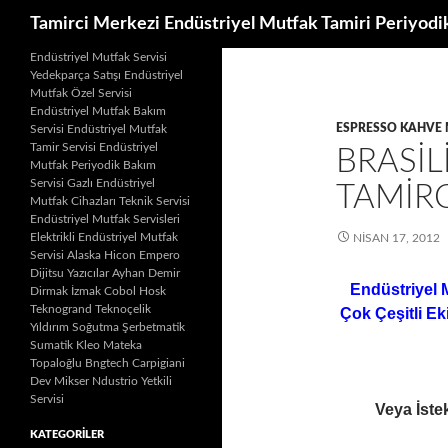
Ara
Tamirci Merkezi Endüstriyel Mutfak Tamiri Periyodi
İçeriğe
Endüstriyel Mutfak Servisi
Yedekparça Satışı Endüstriyel
atla
Mutfak Özel Servisi
Endüstriyel Mutfak Bakım
ESPRESSO KAHVE 
Servisi Endüstriyel Mutfak
Tamir Servisi Endüstriyel
BRASIL
Mutfak Periyodik Bakım
Servisi Gazlı Endüstriyel
TAMIRC
Mutfak Cihazları Teknik Servisi
Endüstriyel Mutfak Servisleri
Elektrikli Endüstriyel Mutfak
NISAN 17, 2012
Servisi Alaska Hicon Empero
Dijitsu Yazıcılar Ayhan Demir
Endüstriyel 
Dirmak İzmak Cobol Hosk
Teknogrand Teknoçelik
Çok Çeşitli Ek
Yıldırım Soğutma Şerbetmatik
Sumatik Kleo Mateka
Topaloğlu Bngtech Carpigiani
Dev Mikser Ndustrio Yetkili
Servisi
Veya İstek
KATEGORILER