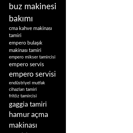
buz makinesi
bakımı
cma kahve makinası
tamiri
empero bulaşık
makinası tamiri
empero mikser tamircisi
empero servis
empero servisi
endüstriyel mutfak
cihazları tamiri
fritöz tamircisi
gaggia tamiri
hamur açma
makinası