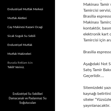
Makinası Tamir s
Endustriyel Mutfak Merkezi
Tamircisi servisi
Brasilia espress
Mutfak Aletleri
Makinası Tamirci
Cay Makinesi Kazani Ocagi
kontaktör, basın
elektronik kart 
Sicak Soguk Su Sebili
Tamircisi için 
Endustriyel Mutfak
Brasilia espres
Mutfak Makineleri
Burada Reklam Icin
Aşağıdaki Not Sa
Teklif Veriniz.
Satış Tamir Bakı
Geçerlidir….
Sitemizdeki yazı
kaynağı belirtini
Endüstriyel Su Sebilleri
Damacanalı ve Paslanmaz Su
siteler “Yüzsüzl
Soğutucuları
yayınlanacaktır