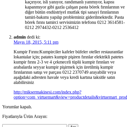
kaçırıyor, isli yanıyor, randımanlı yanmıyor, kapısı
kapanmıyor gibi gazla çalışan pasta börek fırınlarının ve
diğer bütün endüstriyel mutfak tipi sanayi fırınlarının
tamiri-bakımı yapılıp probleminiz giderilmektedir. Pasta
börek fırını tamirci servisimizin telefonu 0212 3614581-
0212 2974432-0212 2536412
admin
dedi ki:
Mayıs 18, 2015, 5:11 pm
Kumpir Fırını:Kumpirciler kafeler büfeler oteller restaurantlar
lokantalar için; patates kumpir pişiren fırınlar elektrikli patetes
kumpir fırını 2-3 ve 4 çekmeceli tüplü kumpir fırınları ve
arabalarda seyyar kumpir pişirmek için üretilmiş kumpir
fırınlarının satışı ve parçası 0212 2370749 arayabilir veya
aşağıdaki adresten havale veya kredi kartına taksitle satın
alabilirsiniz
http://miksermakinesi.com/index.php?
option=com_virtuemart&view=productdetails&virtuemart_pro
Yorumlar kapalı.
Fiyatlarıyla Ürün Arayın: