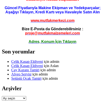
Güncel Fiyatlarıyla Makine Ekipman ve Yedekparçalar;
Aşağıyı Tıklayın, Kredi Kartı veya Havaleyle Satın Alın
www.mutfakmerkezi.com
Bize E-Posta da Gönderebilirsiniz :
proje@mutfakmalzemeleri.com
Adres, Konum İçin Tıklayın
Son yorumlar
Çelik Kasap Eldiveni
için
admin
Çelik Kasap Eldiveni
için
Aslan
Çay Kazanı Tamiri
için
admin
Alveo Servisi
için
admin
Setüstü Ocak Tamiri
için
admin
Arşivler
Arşivler