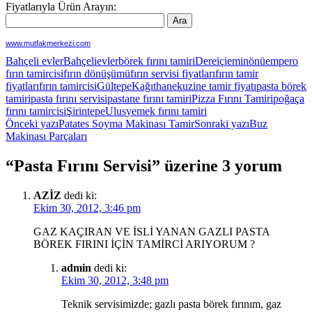
Fiyatlarıyla Ürün Arayın:
www.mutfakmerkezi.com
Bahçeli evler
Bahçelievler
börek fırını tamiri
Dereiçi
eminönü
empero
fırın tamircisi
fırın dönüşümü
fırın servisi fiyatları
fırın tamir
fiyatları
fırın tamircisi
Gültepe
Kağıthane
kuzine tamir fiyatı
pasta börek
tamiri
pasta fırını servisi
pastane fırını tamiri
Pizza Fırını Tamiri
poğaça
fırını tamircisi
Şirintepe
Ulus
yemek fırını tamiri
Yazı
Önceki yazı
Patates Soyma Makinası Tamir
Sonraki yazı
Buz
Makinası Parçaları
dolaşımı
“Pasta Fırını Servisi” üzerine 3 yorum
AZİZ
dedi ki:
Ekim 30, 2012, 3:46 pm
GAZ KAÇIRAN VE İSLİ YANAN GAZLI PASTA
BÖREK FIRINI İÇİN TAMİRCİ ARIYORUM ?
admin
dedi ki:
Ekim 30, 2012, 3:48 pm
Teknik servisimizde; gazlı pasta börek fırınım, gaz