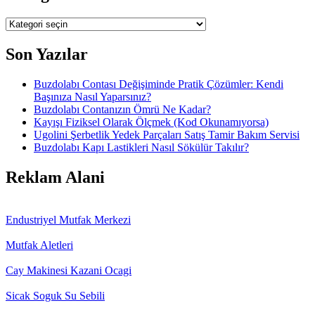
Kategoriler
Son Yazılar
Buzdolabı Contası Değişiminde Pratik Çözümler: Kendi
Başınıza Nasıl Yaparsınız?
Buzdolabı Contanızın Ömrü Ne Kadar?
Kayışı Fiziksel Olarak Ölçmek (Kod Okunamıyorsa)
Ugolini Şerbetlik Yedek Parçaları Satış Tamir Bakım Servisi
Buzdolabı Kapı Lastikleri Nasıl Sökülür Takılır?
Reklam Alani
Endustriyel Mutfak Merkezi
Mutfak Aletleri
Cay Makinesi Kazani Ocagi
Sicak Soguk Su Sebili