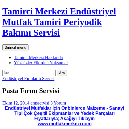
İçeriğe
Tamirci Merkezi Endüstriyel
atla
Mutfak Tamiri Periyodik
Bakımı Servisi
Ara
Birincil menü
Tamirci Merkezi Hakkında
Yüzsüzler Fikirden Yoksunlar
Arama:
Endüstriyel Fırınların Servisi
Pasta Fırını Servisi
Ekim 12, 2014
emsservisi
3 Yorum
Endüstriyel Mutfaklar İçin Onbinlerce Malzeme - Sanayi
Tipi Çok Çeşitli Ekipmanlar ve Yedek Parçaları
Fiyatlarıyla; Aşağıyı Tıklayın
www.mutfakmerkezi.com