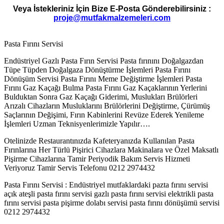
Veya İstekleriniz İçin Bize E-Posta Gönderebilirsiniz :
proje@mutfakmalzemeleri.com
Pasta Fırını Servisi
Endüstriyel Gazlı Pasta Fırın Servisi Pasta fırınını Doğalgazdan
Tüpe Tüpden Doğalgaza Dönüştürme İşlemleri Pasta Fırını
Dönüşüm Servisi Pasta Fırını Meme Değiştirme İşlemleri Pasta
Fırını Gaz Kaçağı Bulma Pasta Fırını Gaz Kaçaklarının Yerlerini
Bulduktan Sonra Gaz Kaçağı Giderimi, Muslukları Brülörleri
Arızalı Cihazların Musluklarını Brülörlerini Değiştirme, Çürümüş
Saçlarının Değişimi, Fırın Kabinlerini Revüze Ederek Yenileme
İşlemleri Uzman Teknisyenlerimizle Yapılır….
Otelinizde Restaurantınızda Kafeteryanızda Kullanılan Pasta
Fırınlarına Her Türlü Pişirici Cihazlara Makinalara ve Özel Maksatlı
Pişirme Cihazlarına Tamir Periyodik Bakım Servis Hizmeti
Veriyoruz Tamir Servis Telefonu 0212 2974432
Pasta Fırını Servisi : Endüstriyel mutfaklardaki pazta fırını servisi
açık ateşli pasta fırını servisi gazlı pasta fırını servisi elektrikli pasta
fırını servisi pasta pişirme dolabı servisi pasta fırını dönüşümü servisi
0212 2974432