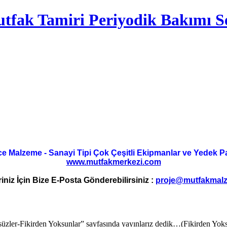
tfak Tamiri Periyodik Bakımı Se
ce Malzeme - Sanayi Tipi Çok Çeşitli Ekipmanlar ve Yedek Parç
www.mutfakmerkezi.com
riniz İçin Bize E-Posta Gönderebilirsiniz :
proje@mutfakmalz
ler-Fikirden Yoksunlar” sayfasında yayınlarız dedik…(Fikirden Yoksunl