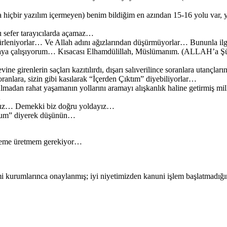
 hiçbir yazılım içermeyen) benim bildiğim en azından 15-16 yolu var, y
u sefer tarayıcılarda açamaz…
ürleniyorlar… Ve Allah adını ağızlarından düşürmüyorlar… Bununla il
şamaya çalışıyorum… Kısacası Elhamdülillah, Müslümanım. (ALLAH’a Şü
e girenlerin saçları kazıtılırdı, dışarı salıverilince soranlara utançla
ranlara, sizin gibi kasılarak “İçerden Çıktım” diyebiliyorlar…
adan rahat yaşamanın yollarını aramayı alışkanlık haline getirmiş mille
K
unuz… Demekki biz doğru yoldayız…
yorum” diyerek düşünün…
lzeme üretmem gerekiyor…
mi kurumlarınca onaylanmış; iyi niyetimizden kanuni işlem başlatmadığım