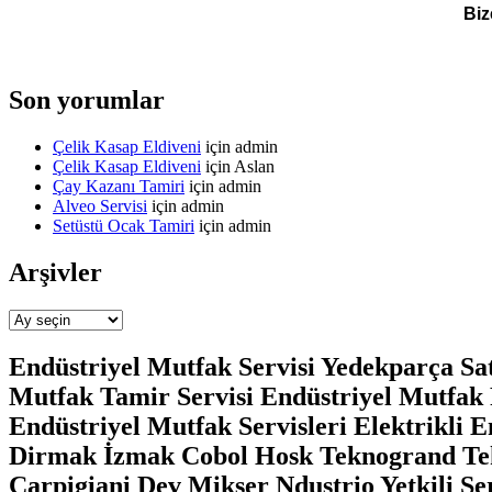
Biz
Son yorumlar
Çelik Kasap Eldiveni
için
admin
Çelik Kasap Eldiveni
için
Aslan
Çay Kazanı Tamiri
için
admin
Alveo Servisi
için
admin
Setüstü Ocak Tamiri
için
admin
Arşivler
Arşivler
Endüstriyel Mutfak Servisi Yedekparça Sat
Mutfak Tamir Servisi Endüstriyel Mutfak 
Endüstriyel Mutfak Servisleri Elektrikli 
Dirmak İzmak Cobol Hosk Teknogrand Tek
Carpigiani Dev Mikser Ndustrio Yetkili Ser