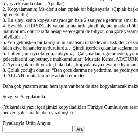
5 yaş zekasında olan – Aptallar)
2. Kopyalamanın; Ms-dos’u olan çıplak bir bilgisayarla; (Çıplak-başka
öğrenebildin)
3. Bu siteyi senin kopyalamayacağın hale 2 saniyede getiririm ama; b
4. Evvelden HIRSIZLIK yapanlar utanırdı; şimdi hiç utanmadan böb
inanıyorum, öbür tarafta hesap vereceğimi de biliyor, ona göre ya
büyüktür…)
5. Yeri gelmişken bir komşumun anlatısını nakledeyim; Eskiden; cezaevin
falan diye bahaneler uydurulurdu… Şimdi içerden çıkanlar saçlarını so
6. Lütfen şunu iyi okuyup, anlayınız; “Çalışmadan, öğrenmeden, yorulm
geleceklerini kaybetmeye mahkumdurlar” Mustafa Kemal ATATÜR
7. Ayrıca çok mutluyuz ki; hala daha, kopyalamaya devam ediyors
8. Çoluk çocuğu olanlar; “Ben çocuklarıma ne yedirdim, ne yediri
9. ALLAH; mutlak surette adaleti emreder…
Daha çok yazarım ama; hem işim var hem de size kopyalanacak ma
Sevgi ve Saygılarımla…
(Yukarıdaki yazı; içeriğimizi kopyaladıkları Türkiye Cumhuriyeti res
benzeri şahıslara hitaben yazılmıştır)
Fiyatlarıyla Ürün Arayın: