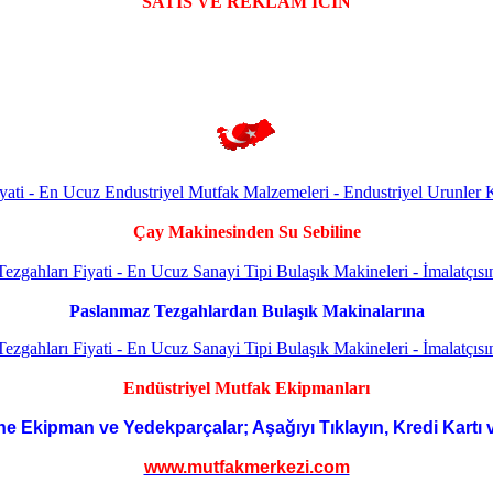
SATIS VE REKLAM ICIN
Çay Makinesinden Su Sebiline
Paslanmaz Tezgahlardan Bulaşık Makinalarına
Endüstriyel Mutfak Ekipmanları
ne Ekipman ve Yedekparçalar; Aşağıyı Tıklayın, Kredi Kartı 
www.mutfakmerkezi.com