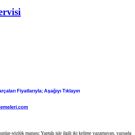
rvisi
aları Fiyatlarıyla; Aşağıyı Tıklayın
emeleri.com
ar-sözlük manası: Yaptığı işle ilgili iki kelime yazamayan, yazsada