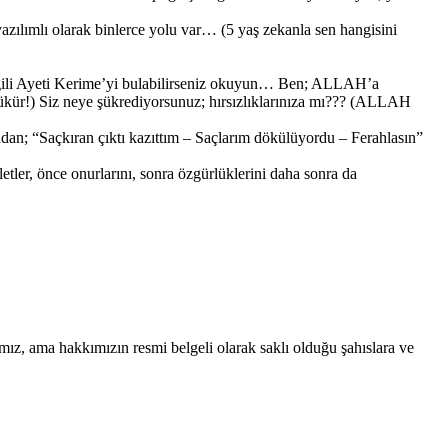
azılımlı olarak binlerce yolu var… (5 yaş zekanla sen hangisini
gili Ayeti Kerime’yi bulabilirseniz okuyun… Ben; ALLAH’a
kür!) Siz neye şükrediyorsunuz; hırsızlıklarınıza mı??? (ALLAH
rından; “Saçkıran çıktı kazıttım – Saçlarım dökülüyordu – Ferahlasın”
tler, önce onurlarını, sonra özgürlüklerini daha sonra da
ız, ama hakkımızın resmi belgeli olarak saklı olduğu şahıslara ve