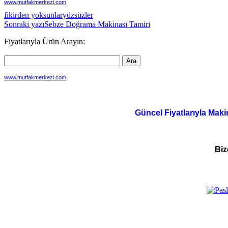
www.mutfakmerkezi.com
fikirden yoksunlar
yüzsüzler
Yazı
Sonraki yazı
Sebze Doğrama Makinası Tamiri
dolaşımı
Fiyatlarıyla Ürün Arayın:
www.mutfakmerkezi.com
Güncel Fiyatlarıyla Maki
Biz