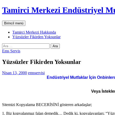
İçeriğe
Tamirci Merkezi Endüstriyel Mu
atla
Ara
Birincil menü
Tamirci Merkezi Hakkında
Yüzsüzler Fikirden Yoksunlar
Arama:
Ems Servis
Yüzsüzler Fikirden Yoksunlar
Nisan 13, 2000
emsservisi
Endüstriyel Mutfaklar İçin Onbinler
Veya İstekle
Sitemizi Kopyalama BECERİSİNİ gösteren arkadaşlar;
1. Biz kopyalanmaz falan demedik… Dedik ki, kopyalayanları; “Yüzsüz