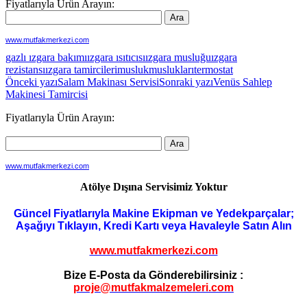
Fiyatlarıyla Ürün Arayın:
www.mutfakmerkezi.com
gazlı ızgara bakımı
ızgara ısıtıcısı
ızgara musluğu
ızgara
rezistansı
ızgara tamircileri
musluk
muslukları
termostat
Yazı
Önceki yazı
Salam Makinası Servisi
Sonraki yazı
Venüs Sahlep
Makinesi Tamircisi
dolaşımı
Fiyatlarıyla Ürün Arayın:
www.mutfakmerkezi.com
Atölye Dışına Servisimiz Yoktur
Güncel Fiyatlarıyla Makine Ekipman ve Yedekparçalar;
Aşağıyı Tıklayın, Kredi Kartı veya Havaleyle Satın Alın
www.mutfakmerkezi.com
Bize E-Posta da Gönderebilirsiniz :
proje@mutfakmalzemeleri.com