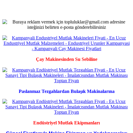
Çay Makinesinden Su Sebiline
Paslanmaz Tezgahlardan Bulaşık Makinalarına
Endüstriyel Mutfak Ekipmanları