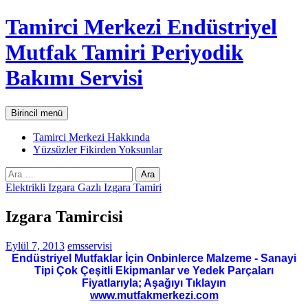
İçeriğe
Tamirci Merkezi Endüstriyel
atla
Mutfak Tamiri Periyodik
Bakımı Servisi
Ara
Birincil menü
Tamirci Merkezi Hakkında
Yüzsüzler Fikirden Yoksunlar
Arama:
Elektrikli Izgara Gazlı Izgara Tamiri
Izgara Tamircisi
Eylül 7, 2013
emsservisi
Endüstriyel Mutfaklar İçin Onbinlerce Malzeme - Sanayi
Tipi Çok Çeşitli Ekipmanlar ve Yedek Parçaları
Fiyatlarıyla; Aşağıyı Tıklayın
www.mutfakmerkezi.com