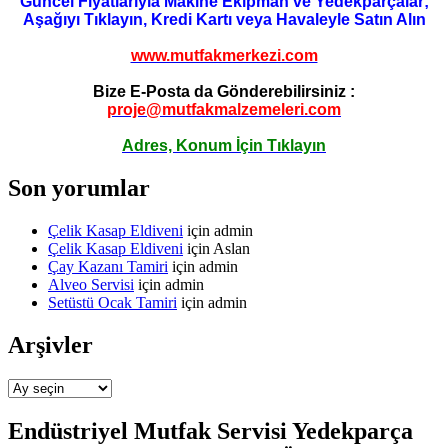
Güncel Fiyatlarıyla Makine Ekipman ve Yedekparçalar;
Aşağıyı Tıklayın, Kredi Kartı veya Havaleyle Satın Alın
www.mutfakmerkezi.com
Bize E-Posta da Gönderebilirsiniz :
proje@mutfakmalzemeleri.com
Adres, Konum İçin Tıklayın
Son yorumlar
Çelik Kasap Eldiveni
için
admin
Çelik Kasap Eldiveni
için
Aslan
Çay Kazanı Tamiri
için
admin
Alveo Servisi
için
admin
Setüstü Ocak Tamiri
için
admin
Arşivler
Arşivler
Endüstriyel Mutfak Servisi Yedekparça