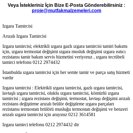
Veya İstekleriniz İçin Bize E-Posta Gönderebilirsiniz :
proje@mutfakmalzemeleri.com
Izgara Tamircisi
Arızalı Izgara Tamircisi
Izgara tamircisi; elektrikli ızgara gazlı ızgara tamircisi tamiri bakımı
için, ızgara termostat değişimi ızgara musluk değişimi ızgara ısıtıcı
rezistansı tamir bakım servis hizmetini veriyoruz , ızgara tecrübeli
tamirci telefonu 0212 2974432
İstanbulda ızgara tamircisi için her semte tamir ve parça satış hizmeti
vardır
Izgara tamircisi : Elektrikli ızgara tamircisi, gazlı ızgara tamircisi,
lavtaşlı ızgara tamircisi, oluklu ızgara tamircisi, kömürlü ızgara
tamircisi ; ızgara rezistans değişimi, termostat, lavtaşı değişimi arızalı
rezistans değiştirme arızalı brülör değiştirme ızgara parçaları
rezistansı termostatı brülörü musluğu termostatı değişimi ve benzeri
arızalı ızgara tamircisi için arayınız 0212 3614581
Izgara tamirci telefonu 0212 2974432 dir