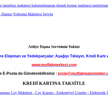
ı tamir
buz makinesi bakımı
ekmasan ekmek kesme makinesi tamiri
empe
 Hamur Yoğurma Makinesi Servisi
Atölye Dışına Servisimiz Yoktur
ne Ekipman ve Yedekparçalar; Aşağıyı Tıklayın, Kredi Kartı 
www.mutfakmerkezi.com
e E-Posta da Gönderebilirsiniz :
proje@mutfakmalzemeleri.
KREDİ KARTINA TAKSİTLE