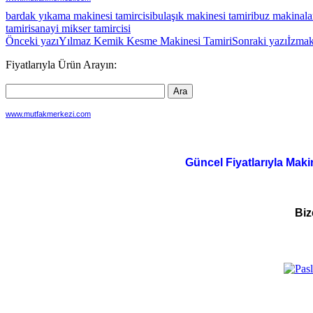
bardak yıkama makinesi tamircisi
bulaşık makinesi tamiri
buz makinalar
tamiri
sanayi mikser tamircisi
Yazı
Önceki yazı
Yılmaz Kemik Kesme Makinesi Tamiri
Sonraki yazı
İzmak
dolaşımı
Fiyatlarıyla Ürün Arayın:
www.mutfakmerkezi.com
Güncel Fiyatlarıyla Maki
Biz