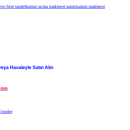
ro fırın tamiri
hamur açma makinesi tamiri
salam makinesi
veya Havaleyle Satın Alın
com