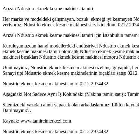
Arızalı Ndustrio ekmek kesme makinesi tamiri
Her marka ve modeldeki çalışmayan, bozuk, ekmeği iyi kesmeyen Ndu
veriyoruz, Ndustrio ekmek kesme makinesi servis telefonu 0212 297
Arızalı Ndustrio ekmek kesme makinesi tamiri için İstanbulun tamam
Kuruluşumuzdan hangi modellerdeki endüstriyel Ndustrio ekmek kesme 
ekmek kesme makinesi tamiri otomatik Ndustrio ekmek kesme makines
makinesi bıçakları Ndustrio ekmek kesme makinesi motoru Ndustrio e
Unutmayınız; Ndustrio ekmek kesme makinesi özel bıçağı yapılır, her t
Sanayi tipi Ndustrio ekmek kesme makinelerinin bıçakları satışı 021
Ndustrio ekmek kesme makinesi tamiri 0212 2974432
Aşağıdaki Not Sadece Aynı İş Kolundaki (Makina tamiri-satışı; Tami
Sitemizdeki yazıdan alıntı yapacak olan arkadaşlarımız; Lütfen kaynağ
Darılmayınız…
Kaynak: www.tamircimerkezi.com
Ndustrio ekmek kesme makinesi tamiri 0212 2974432