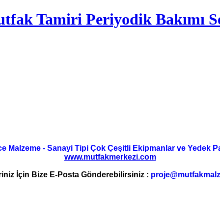
tfak Tamiri Periyodik Bakımı Se
ce Malzeme - Sanayi Tipi Çok Çeşitli Ekipmanlar ve Yedek Parç
www.mutfakmerkezi.com
riniz İçin Bize E-Posta Gönderebilirsiniz :
proje@mutfakmalz