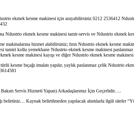
strio ekmek kesme makinesi için arayabilirsiniz 0212 2536412 Ndustr
4432
ına Ndustrio ekmek kesme makinesi tamir-servis ve Ndustrio ekmek kes
makinalarına hizmet alabilirsiniz; fırın Ndustrio ekmek kesme makines
i tamiri kollu yemekhane Ndustrio ekmek kesme makinesi paslanmaz ke
kmek kesme makinesi kayışı ve diğer Ndustrio ekmek kesme makinesi p
ürlü kesme bıçağı imalatı yapılır, yaylık paslanmaz çelik Ndustrio ekm
2 3614581
r Bakım Servis Hizmeti Yapan) Arkadaşlarımız İçin Geçerlidir….
ı belirtiniz… Kaynak belirtilmeden yapılacak alıntılarla ilgili siteler 