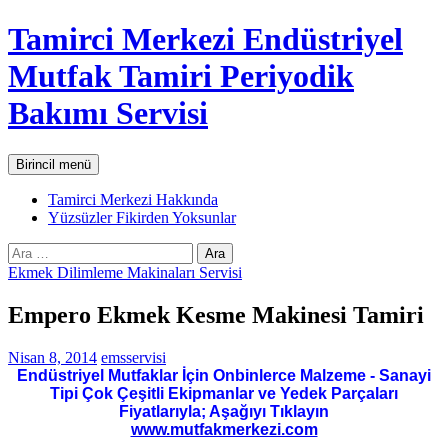
İçeriğe
Tamirci Merkezi Endüstriyel
atla
Mutfak Tamiri Periyodik
Bakımı Servisi
Ara
Birincil menü
Tamirci Merkezi Hakkında
Yüzsüzler Fikirden Yoksunlar
Arama:
Ekmek Dilimleme Makinaları Servisi
Empero Ekmek Kesme Makinesi Tamiri
Nisan 8, 2014
emsservisi
Endüstriyel Mutfaklar İçin Onbinlerce Malzeme - Sanayi
Tipi Çok Çeşitli Ekipmanlar ve Yedek Parçaları
Fiyatlarıyla; Aşağıyı Tıklayın
www.mutfakmerkezi.com