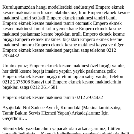
Kuruluşumuzdan hangi modellerdeki endüstriyel Empero ekmek
kesme makinalarına hizmet alabilirsiniz; fırın Empero ekmek kesme
makinesi tamiri setüstü Empero ekmek makinesi tamiri bantlı
Empero ekmek kesme makinesi tamiri otomatik Empero ekmek
kesme makinesi tamiri kollu yemekhane Empero ekmek kesme
makinesi paslanmaz kesme bıçakları tırtıllı Empero ekmek kesme
bıçağı Empero ekmek makinesi bıçakları Empero ekmek kesme
makinesi motoru Empero ekmek kesme makinesi kayışı ve diğer
Empero ekmek kesme makinesi parçaları satış telefonu 0212
2974432
Unutmayınız; Empero ekmek kesme makinesi özel bıçağı yapılır,
her türlü kesme bıçağı imalatı yapılır, yaylık paslanmaz çelik
Empero ekmek kesme bıçağı üretimi toptan satışı vardır, Telefon
0212 2375906 Sanayi tipi Empero ekmek kesme makinelerinin
bıçakları satışı 0212 3614581
Empero ekmek kesme makinesi tamiri 0212 2974432
Aşağıdaki Not Sadece Aynı İş Kolundaki (Makina tamiri-satışı;
Tamir Bakım Servis Hizmeti Yapan) Arkadaşlarımız İçin
Geçerlidir….
Sitemizdeki yazıdan alıntı yapacak olan arkadaşlarımız; Lütfen
kaynağı belirtiniz… Kaynak belirtilmeden yapılacak alıntılarla ilgili