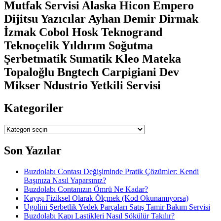
Mutfak Servisi Alaska Hicon Empero
Dijitsu Yazıcılar Ayhan Demir Dirmak
İzmak Cobol Hosk Teknogrand
Teknoçelik Yıldırım Soğutma
Şerbetmatik Sumatik Kleo Mateka
Topaloğlu Bngtech Carpigiani Dev
Mikser Ndustrio Yetkili Servisi
Kategoriler
Kategoriler
Son Yazılar
Buzdolabı Contası Değişiminde Pratik Çözümler: Kendi
Başınıza Nasıl Yaparsınız?
Buzdolabı Contanızın Ömrü Ne Kadar?
Kayışı Fiziksel Olarak Ölçmek (Kod Okunamıyorsa)
Ugolini Şerbetlik Yedek Parçaları Satış Tamir Bakım Servisi
Buzdolabı Kapı Lastikleri Nasıl Sökülür Takılır?