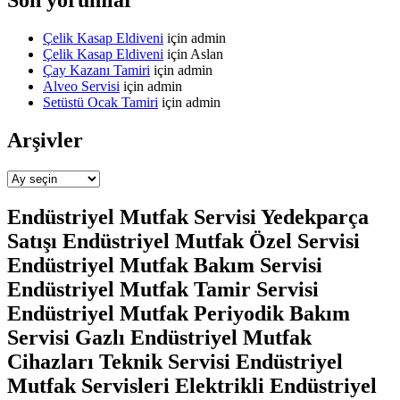
Çelik Kasap Eldiveni
için
admin
Çelik Kasap Eldiveni
için
Aslan
Çay Kazanı Tamiri
için
admin
Alveo Servisi
için
admin
Setüstü Ocak Tamiri
için
admin
Arşivler
Arşivler
Endüstriyel Mutfak Servisi Yedekparça
Satışı Endüstriyel Mutfak Özel Servisi
Endüstriyel Mutfak Bakım Servisi
Endüstriyel Mutfak Tamir Servisi
Endüstriyel Mutfak Periyodik Bakım
Servisi Gazlı Endüstriyel Mutfak
Cihazları Teknik Servisi Endüstriyel
Mutfak Servisleri Elektrikli Endüstriyel