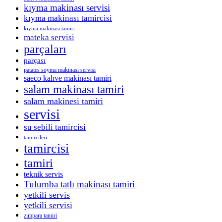
kıyma makinası servisi
kıyma makinası tamircisi
kıyma makinası tamiri
mateka servisi
parçaları
parçası
patates soyma makinası servisi
saeco kahve makinası tamiri
salam makinası tamiri
salam makinesi tamiri
servisi
su sebili tamircisi
tamircileri
tamircisi
tamiri
teknik servis
Tulumba tatlı makinası tamiri
yetkili servis
yetkili servisi
zimpara tamiri