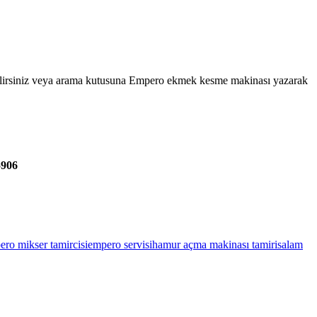
abilirsiniz veya arama kutusuna Empero ekmek kesme makinası yazarak
5906
ero mikser tamircisi
empero servisi
hamur açma makinası tamiri
salam