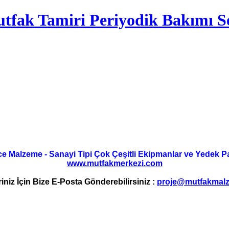
tfak Tamiri Periyodik Bakımı Se
ce Malzeme - Sanayi Tipi Çok Çeşitli Ekipmanlar ve Yedek Parç
www.mutfakmerkezi.com
riniz İçin Bize E-Posta Gönderebilirsiniz :
proje@mutfakmalz