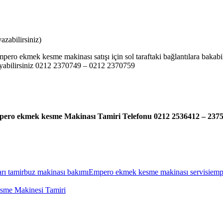
zabilirsiniz)
pero ekmek kesme makinası satışı için sol taraftaki bağlantılara bak
rayabilirsiniz 0212 2370749 – 0212 2370759
ero ekmek kesme Makinası Tamiri Telefonu 0212 2536412 – 237
rı tamir
buz makinası bakımı
Empero ekmek kesme makinası servisi
emp
sme Makinesi Tamiri