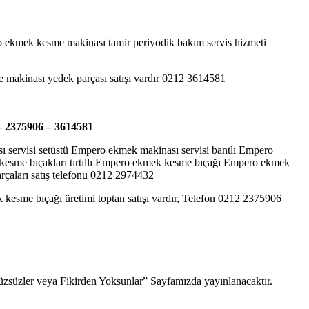
ekmek kesme makinası tamir periyodik bakım servis hizmeti
makinası yedek parçası satışı vardır 0212 3614581
– 2375906 – 3614581
 servisi setüstü Empero ekmek makinası servisi bantlı Empero
esme bıçakları tırtıllı Empero ekmek kesme bıçağı Empero ekmek
aları satış telefonu 0212 2974432
 kesme bıçağı üretimi toptan satışı vardır, Telefon 0212 2375906
“Yüzsüzler veya Fikirden Yoksunlar” Sayfamızda yayınlanacaktır.