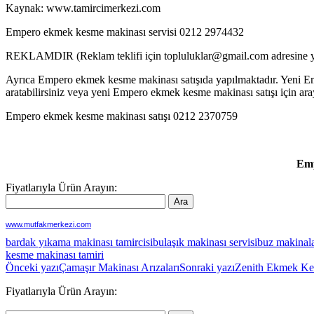
Kaynak: www.tamircimerkezi.com
Empero ekmek kesme makinası servisi 0212 2974432
REKLAMDIR (Reklam teklifi için topluluklar@gmail.com adresine ya
Ayrıca Empero ekmek kesme makinası satışıda yapılmaktadır. Yeni Em
aratabilirsiniz veya yeni Empero ekmek kesme makinası satışı için a
Empero ekmek kesme makinası satışı 0212 2370759
Emp
Fiyatlarıyla Ürün Arayın:
www.mutfakmerkezi.com
bardak yıkama makinası tamircisi
bulaşık makinası servisi
buz makinala
kesme makinası tamiri
Yazı
Önceki yazı
Çamaşır Makinası Arızaları
Sonraki yazı
Zenith Ekmek Ke
dolaşımı
Fiyatlarıyla Ürün Arayın: