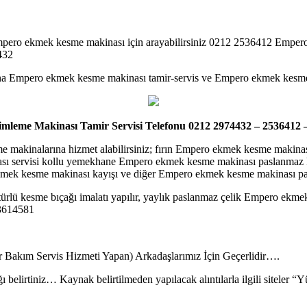
pero ekmek kesme makinası için arayabilirsiniz 0212 2536412 Empero 
432
na Empero ekmek kesme makinası tamir-servis ve Empero ekmek kesme 
leme Makinası Tamir Servisi Telefonu 0212 2974432 – 2536412 
akinalarına hizmet alabilirsiniz; fırın Empero ekmek kesme makinası
ı servisi kollu yemekhane Empero ekmek kesme makinası paslanmaz k
ek kesme makinası kayışı ve diğer Empero ekmek kesme makinası parç
rlü kesme bıçağı imalatı yapılır, yaylık paslanmaz çelik Empero ekmek
 3614581
ir Bakım Servis Hizmeti Yapan) Arkadaşlarımız İçin Geçerlidir….
ı belirtiniz… Kaynak belirtilmeden yapılacak alıntılarla ilgili siteler 