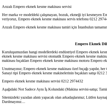
Arızalı Empero ekmek kesme makinası servisi
Her marka ve modeldeki çalışmayan, bozuk, ekmeği iyi kesmeyen Em
veriyoruz, Empero ekmek kesme makinası servis telefonu 0212 2974
Arızalı Empero ekmek kesme makinası tamiri için İstanbulun tamamı
Empero Ekmek Dilim
Kuruluşumuzdan hangi modellerdeki endüstriyel Empero ekmek kesme m
ekmek kesme makinası servisi otomatik Empero ekmek kesme makinas
makinası bıçakları Empero ekmek kesme makinası motoru Empero ekm
Unutmayınız; Empero ekmek kesme makinası özel bıçağı yapılır, her tü
Sanayi tipi Empero ekmek kesme makinelerinin bıçakları satışı 0212
Empero ekmek kesme makinası servisi 0212 2974432
Aşağıdaki Not Sadece Aynı İş Kolundaki (Makina servisi-satışı; Tam
Sitemizdeki yazıdan alıntı yapacak olan arkadaşlarımız; Lütfen kaynağ
Darılmayınız…