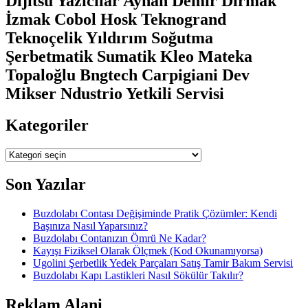
Dijitsu Yazıcılar Ayhan Demir Dirmak
İzmak Cobol Hosk Teknogrand
Teknoçelik Yıldırım Soğutma
Şerbetmatik Sumatik Kleo Mateka
Topaloğlu Bngtech Carpigiani Dev
Mikser Ndustrio Yetkili Servisi
Kategoriler
Kategoriler
Son Yazılar
Buzdolabı Contası Değişiminde Pratik Çözümler: Kendi
Başınıza Nasıl Yaparsınız?
Buzdolabı Contanızın Ömrü Ne Kadar?
Kayışı Fiziksel Olarak Ölçmek (Kod Okunamıyorsa)
Ugolini Şerbetlik Yedek Parçaları Satış Tamir Bakım Servisi
Buzdolabı Kapı Lastikleri Nasıl Sökülür Takılır?
Reklam Alani