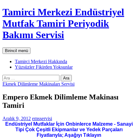
İçeriğe
Tamirci Merkezi Endüstriyel
atla
Mutfak Tamiri Periyodik
Bakımı Servisi
Ara
Birincil menü
Tamirci Merkezi Hakkında
Yüzsüzler Fikirden Yoksunlar
Arama:
Ekmek Dilimleme Makinaları Servisi
Empero Ekmek Dilimleme Makinası
Tamiri
Aralık 9, 2012
emsservisi
Endüstriyel Mutfaklar İçin Onbinlerce Malzeme - Sanayi
Tipi Çok Çeşitli Ekipmanlar ve Yedek Parçaları
Fiyatlarıyla; Aşağıyı Tıklayın