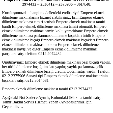
2974432 – 2536412 – 2375906 – 3614581
Kuruluşumuzdan hangi modellerdeki endüstriyel Empero ekmek
dilimleme makinalarına hizmet alabilirsiniz; fırın Empero ekmek
dilimleme makinası tamiri setüstü Empero ekmek makinası tamiri
bantlı Empero ekmek dilimleme makinası tamiri otomatik Empero
ekmek dilimleme makinası tamiri kollu yemekhane Empero ekmek
dilimleme makinası paslanmaz dilimleme bıçakları tırtıllı Empero
ekmek dilimleme bıçağı Empero ekmek makinası bıçakları Empero
ekmek dilimleme makinası motoru Empero ekmek dilimleme
makinası kayışı ve diğer Empero ekmek dilimleme makinası
parçaları satış telefonu 0212 2974432
Unutmayınız; Empero ekmek dilimleme makinası özel bıçağı yapılır,
her türlü dilimleme bıçağı imalatı yapılır, yaylık paslanmaz çelik
Empero ekmek dilimleme bıçağı üretimi toptan satışı vardır, Telefon
0212 2375906 Sanayi tipi Empero ekmek dilimleme makinelerinin
bıçakları satışı 0212 3614581
Empero ekmek dilimleme makinası tamiri 0212 2974432
Aşağıdaki Not Sadece Aynı İş Kolundaki (Makina tamiri-satışı;
Tamir Bakım Servis Hizmeti Yapan) Arkadaşlarımız İçin
Geçerlidir….