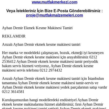
www.mutfakmerkezi.com
Veya İstekleriniz İçin Bize E-Posta Gönderebilirsiniz :
proje@mutfakmalzemeleri.com
Ayhan Demir Ekmek Kesme Makinesi Tamiri
REKLAMDIR
Arızalı Ayhan Demir ekmek kesme makinesi tamiri
Her marka ve modeldeki çalışmayan, bozuk, ekmeği iyi kesmeyen
Ayhan Demir ekmek kesme makinesi için arayabilirsiniz 0212
2536412 Ayhan Demir ekmek kesme makinesi tamir periyodik
bakım servis hizmeti veriyoruz, Ayhan Demir ekmek kesme
makinesi servis telefonu 0212 2974432
Arızalı Ayhan Demir ekmek kesme makinesi tamiri için İstanbulun
tamamına Ayhan Demir ekmek kesme makinesi tamir-servis ve
Ayhan Demir ekmek kesme makinesi yedek parçalarının satışı vardır
0212 3614581
Kuruluşumuzdan hangi modellerdeki endüstriyel Ayhan Demir
ekmek kesme makinalarına hizmet alabilirsiniz; fırın Ayhan Demir
ekmek kesme makinesi tamiri setüstü Ayhan Demir ekmek makinesi