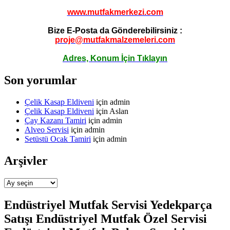
www.mutfakmerkezi.com
Bize E-Posta da Gönderebilirsiniz :
proje@mutfakmalzemeleri.com
Adres, Konum İçin Tıklayın
Son yorumlar
Çelik Kasap Eldiveni
için
admin
Çelik Kasap Eldiveni
için
Aslan
Çay Kazanı Tamiri
için
admin
Alveo Servisi
için
admin
Setüstü Ocak Tamiri
için
admin
Arşivler
Arşivler
Endüstriyel Mutfak Servisi Yedekparça
Satışı Endüstriyel Mutfak Özel Servisi