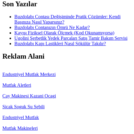
Son Yazılar
Buzdolabı Contası Değişiminde Pratik Çözümler: Kendi
Başınıza Nasıl Yaparsınız?
Buzdolabı Contanızın Ömrü Ne Kadar?
Kayışı Fiziksel Olarak Ölçmek (Kod Okunamıyorsa)
Ugolini Şerbetlik Yedek Parçaları Satış Tamir Bakım Servisi
Buzdolabı Kapı Lastikleri Nasıl Sökülür Takılır?
Reklam Alani
Endustriyel Mutfak Merkezi
Mutfak Aletleri
Cay Makinesi Kazani Ocagi
Sicak Soguk Su Sebili
Endustriyel Mutfak
Mutfak Makineleri