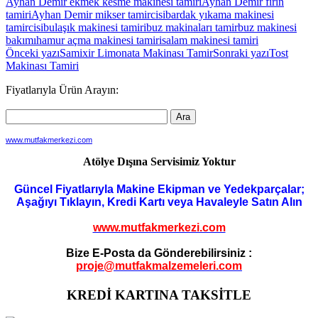
Ayhan Demir ekmek kesme makinesi tamiri
Ayhan Demir fırın
tamiri
Ayhan Demir mikser tamircisi
bardak yıkama makinesi
tamircisi
bulaşık makinesi tamiri
buz makinaları tamir
buz makinesi
bakımı
hamur açma makinesi tamiri
salam makinesi tamiri
Yazı
Önceki yazı
Samixir Limonata Makinası Tamir
Sonraki yazı
Tost
Makinası Tamiri
dolaşımı
Fiyatlarıyla Ürün Arayın:
www.mutfakmerkezi.com
Atölye Dışına Servisimiz Yoktur
Güncel Fiyatlarıyla Makine Ekipman ve Yedekparçalar;
Aşağıyı Tıklayın, Kredi Kartı veya Havaleyle Satın Alın
www.mutfakmerkezi.com
Bize E-Posta da Gönderebilirsiniz :
proje@mutfakmalzemeleri.com
KREDİ KARTINA TAKSİTLE