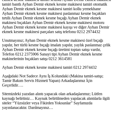
tamiri bantlı Ayhan Demir ekmek kesme makinesi tamiri otomatik
Ayhan Demir ekmek kesme makinesi tamiri kollu yemekhane
Ayhan Demir ekmek kesme makinesi paslanmaz kesme bıçakları
tırtıllı Ayhan Demir ekmek kesme bıçağı Ayhan Demir ekmek
makinesi bıçakları Ayhan Demir ekmek kesme makinesi motoru
Ayhan Demir ekmek kesme makinesi kayışı ve diğer Ayhan Demir
ekmek kesme makinesi parçaları satış telefonu 0212 2974432
Unutmayınız; Ayhan Demir ekmek kesme makinesi özel bıçağı
yapılır, her türlü kesme bıçağı imalatı yapılır, yaylık paslanmaz çelik
Ayhan Demir ekmek kesme bıçağı üretimi toptan satışı vardır,
Telefon 0212 2375906 Sanayi tipi Ayhan Demir ekmek kesme
makinelerinin bıçakları satışı 0212 3614581
Ayhan Demir ekmek kesme makinesi tamiri 0212 2974432
Aşağıdaki Not Sadece Aynı İş Kolundaki (Makina tamiri-satışı;
Tamir Bakım Servis Hizmeti Yapan) Arkadaşlarımız İçin
Geçerlidir….
Sitemizdeki yazıdan alıntı yapacak olan arkadaşlarımız; Lütfen
kaynağı belirtiniz… Kaynak belirtilmeden yapılacak alıntılarla ilgili
siteler “Yüzsüzler veya Fikirden Yoksunlar” Sayfamızda
yayınlanacaktır. Darılmayınız…