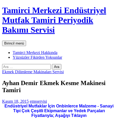
İçeriğe
Tamirci Merkezi Endüstriyel
atla
Mutfak Tamiri Periyodik
Bakımı Servisi
Ara
Birincil menü
Tamirci Merkezi Hakkında
Yüzsüzler Fikirden Yoksunlar
Arama:
Ekmek Dilimleme Makinaları Servisi
Ayhan Demir Ekmek Kesme Makinesi
Tamiri
Kasım 18, 2015
emsservisi
Endüstriyel Mutfaklar İçin Onbinlerce Malzeme - Sanayi
Tipi Çok Çeşitli Ekipmanlar ve Yedek Parçaları
Fiyatlarıyla; Aşağıyı Tıklayın