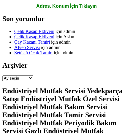
Adres, Konum İçin Tıklayın
Son yorumlar
Çelik Kasap Eldiveni
için
admin
Çelik Kasap Eldiveni
için
Aslan
Çay Kazanı Tamiri
için
admin
Alveo Servisi
için
admin
Setüstü Ocak Tamiri
için
admin
Arşivler
Arşivler
Endüstriyel Mutfak Servisi Yedekparça
Satışı Endüstriyel Mutfak Özel Servisi
Endüstriyel Mutfak Bakım Servisi
Endüstriyel Mutfak Tamir Servisi
Endüstriyel Mutfak Periyodik Bakım
Servisi Gazlı Endüstriyel Mutfak