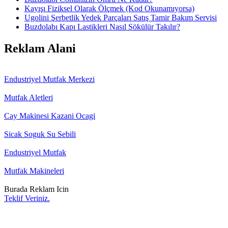
Kayışı Fiziksel Olarak Ölçmek (Kod Okunamıyorsa)
Ugolini Şerbetlik Yedek Parçaları Satış Tamir Bakım Servisi
Buzdolabı Kapı Lastikleri Nasıl Sökülür Takılır?
Reklam Alani
Endustriyel Mutfak Merkezi
Mutfak Aletleri
Cay Makinesi Kazani Ocagi
Sicak Soguk Su Sebili
Endustriyel Mutfak
Mutfak Makineleri
Burada Reklam Icin
Teklif Veriniz.