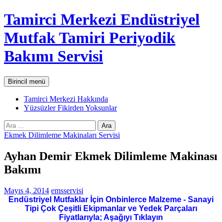
İçeriğe
Tamirci Merkezi Endüstriyel
atla
Mutfak Tamiri Periyodik
Bakımı Servisi
Ara
Birincil menü
Tamirci Merkezi Hakkında
Yüzsüzler Fikirden Yoksunlar
Arama:
Ekmek Dilimleme Makinaları Servisi
Ayhan Demir Ekmek Dilimleme Makinası
Bakımı
Mayıs 4, 2014
emsservisi
Endüstriyel Mutfaklar İçin Onbinlerce Malzeme - Sanayi
Tipi Çok Çeşitli Ekipmanlar ve Yedek Parçaları
Fiyatlarıyla; Aşağıyı Tıklayın