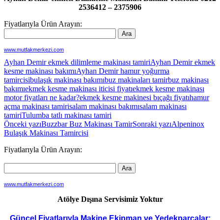
2536412 – 2375906
Fiyatlarıyla Ürün Arayın:
www.mutfakmerkezi.com
Ayhan Demir ekmek dilimleme makinası tamiri
Ayhan Demir ekmek
kesme makinası bakımı
Ayhan Demir hamur yoğurma
tamircisi
bulaşık makinası bakımı
buz makinaları tamir
buz makinası
bakımı
ekmek kesme makinası iticisi fiyatı
ekmek kesme makinası
motor fiyatları ne kadar?
ekmek kesme makinesi bıçağı fiyatı
hamur
açma makinası tamiri
salam makinası bakımı
salam makinası
tamiri
Tulumba tatlı makinası tamiri
Yazı
Önceki yazı
Buzzbar Buz Makinası Tamir
Sonraki yazı
Alpeninox
Bulaşık Makinası Tamircisi
dolaşımı
Fiyatlarıyla Ürün Arayın:
www.mutfakmerkezi.com
Atölye Dışına Servisimiz Yoktur
Güncel Fiyatlarıyla Makine Ekipman ve Yedekparçalar;