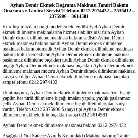
Ayhan Demir Ekmek Doğrama Makinası Tamiri Bakımı
Onarımı ve Tamirat Servisi Telefonu 0212 2974432 – 2536412 –
2375906 – 3614581
Kuruluşumuzdan hangi modellerdeki endüstriyel Ayhan Demir
ekmek dilimleme makinalarına hizmet alabilirsiniz; fırın Ayhan
Demir ekmek dilimleme makinası bakımı setüstü Ayhan Demir
ekmek makinası bakımı bantlı Ayhan Demir ekmek dilimleme
makinası bakımı otomatik Ayhan Demir ekmek dilimleme makinası
bakımı kollu yemekhane Ayhan Demir ekmek dilimleme makinası
paslanmaz dilimleme bıçakları tırtıllı Ayhan Demir ekmek dilimleme
bıçağı Ayhan Demir ekmek makinası bıçakları Ayhan Demir ekmek
dilimleme makinası motoru Ayhan Demir ekmek dilimleme makinası
kayışı ve diğer Ayhan Demir ekmek dilimleme makinası parçaları
satış telefonu 0212 2974432
Unutmayınız; Ayhan Demir ekmek dilimleme makinası özel bıçağı
yapılır, her türlü dilimleme bıçağı imalatı yapılır, yaylık paslanmaz
çelik Ayhan Demir ekmek dilimleme bıçağı üretimi toptan satışı
vardır, Telefon 0212 2375906 Sanayi tipi Ayhan Demir ekmek
dilimleme makinelerinin bıçakları satışı 0212 3614581
Ayhan Demir ekmek dilimleme makinası bakımı 0212 2974432
Aşağıdaki Not Sadece Aynı İş Kolundaki (Makina bakımı; Tamir