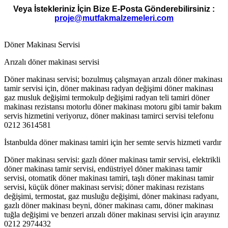
Veya İstekleriniz İçin Bize E-Posta Gönderebilirsiniz :
proje@mutfakmalzemeleri.com
Döner Makinası Servisi
Arızalı döner makinası servisi
Döner makinası servisi; bozulmuş çalışmayan arızalı döner makinası
tamir servisi için, döner makinası radyan değişimi döner makinası
gaz musluk değişimi termokulp değişimi radyan teli tamiri döner
makinası rezistansı motorlu döner makinası motoru gibi tamir bakım
servis hizmetini veriyoruz, döner makinası tamirci servisi telefonu
0212 3614581
İstanbulda döner makinası tamiri için her semte servis hizmeti vardır
Döner makinası servisi: gazlı döner makinası tamir servisi, elektrikli
döner makinası tamir servisi, endüstriyel döner makinası tamir
servisi, otomatik döner makinası tamiri, taşlı döner makinası tamir
servisi, küçük döner makinası servisi; döner makinası rezistans
değişimi, termostat, gaz musluğu değişimi, döner makinası radyanı,
gazlı döner makinası beyni, döner makinası camı, döner makinası
tuğla değişimi ve benzeri arızalı döner makinası servisi için arayınız
0212 2974432