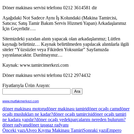
Döner makinası servisi telefonu 0212 3614581 dir
Aşağıdaki Not Sadece Aynı İş Kolundaki (Makina Tamircisi,
Satıcısı; Satış Tamir Bakım Servis Hizmeti Yapan) Arkadaşlarımız
İçin Geçerlidir….
Sitemizdeki yazıdan alıntı yapacak olan arkadaşlarımız; Lütfen
kaynağı belirtiniz… Kaynak belirtilmeden yapılacak alıntılarla ilgili
siteler “Yüzsüzler veya Fikirden Yoksunlar” Sayfamızda
yayınlanacaktır. Darılmayınız…
Kaynak: www.tamircimerkezi.com
Döner makinası servisi telefonu 0212 2974432
Fiyatlarıyla Ürün Arayın:
www.mutfakmerkezi.com
döner makinası motoru
döner makinası tamiri
döner ocağı camı
döner
ocağı muslukları ne kadar?
döner ocağı tamircisi
döner ocağı tamiri
ne kadara yapılır?
döner ocağı yedekparçalarını nereden bulurum?
döner radyanı
döner taşı
gaz radyanı
Yazı
Önceki yazı
Alveo Kıyma Makinası Tamiri
Sonraki yazı
Empero