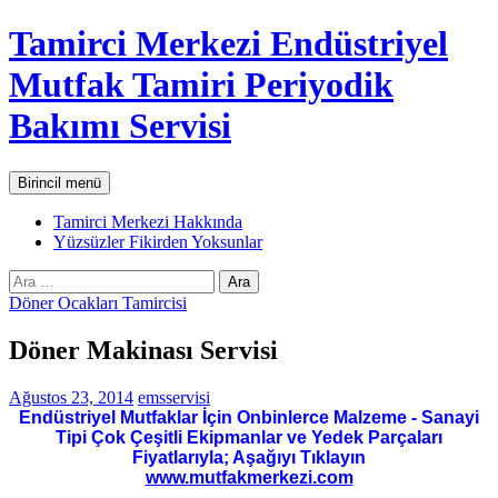
İçeriğe
Tamirci Merkezi Endüstriyel
atla
Mutfak Tamiri Periyodik
Bakımı Servisi
Ara
Birincil menü
Tamirci Merkezi Hakkında
Yüzsüzler Fikirden Yoksunlar
Arama:
Döner Ocakları Tamircisi
Döner Makinası Servisi
Ağustos 23, 2014
emsservisi
Endüstriyel Mutfaklar İçin Onbinlerce Malzeme - Sanayi
Tipi Çok Çeşitli Ekipmanlar ve Yedek Parçaları
Fiyatlarıyla; Aşağıyı Tıklayın
www.mutfakmerkezi.com