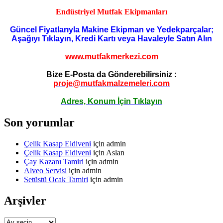
Endüstriyel Mutfak Ekipmanları
Güncel Fiyatlarıyla Makine Ekipman ve Yedekparçalar;
Aşağıyı Tıklayın, Kredi Kartı veya Havaleyle Satın Alın
www.mutfakmerkezi.com
Bize E-Posta da Gönderebilirsiniz :
proje@mutfakmalzemeleri.com
Adres, Konum İçin Tıklayın
Son yorumlar
Çelik Kasap Eldiveni
için
admin
Çelik Kasap Eldiveni
için
Aslan
Çay Kazanı Tamiri
için
admin
Alveo Servisi
için
admin
Setüstü Ocak Tamiri
için
admin
Arşivler
Arşivler