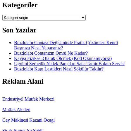
Kategoriler
Kategoriler
Son Yazılar
Buzdolabı Contası Değişiminde Pratik Çözümler: Kendi
Başınıza Nasıl Yaparsınız?
Buzdolabı Contanızın Ömrü Ne Kadar?
Kayışı Fiziksel Olarak Ölçmek (Kod Okunamıyorsa)
Ugolini Şerbetlik Yedek Parçaları Satış Tamir Bakım Servisi
Buzdolabı Kapı Lastikleri Nasıl Sökülür Takılır?
Reklam Alani
Endustriyel Mutfak Merkezi
Mutfak Aletleri
Cay Makinesi Kazani Ocagi
Sicak Soguk Su Sebili