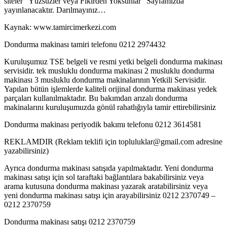
siteler “Yüzsüzler veya Fikirden Yoksunlar” Sayfamızda
yayınlanacaktır. Darılmayınız…
Kaynak: www.tamircimerkezi.com
Dondurma makinası tamiri telefonu 0212 2974432
Kuruluşumuz TSE belgeli ve resmi yetki belgeli dondurma makinası
servisidir. tek musluklu dondurma makinası 2 musluklu dondurma
makinası 3 musluklu dondurma makinalarının Yetkili Servisidir.
Yapılan bütün işlemlerde kaliteli orijinal dondurma makinası yedek
parçaları kullanılmaktadır. Bu bakımdan arızalı dondurma
makinalarını kuruluşumuzda gönül rahatlığıyla tamir ettirebilirsiniz
Dondurma makinası periyodik bakımı telefonu 0212 3614581
REKLAMDIR (Reklam teklifi için topluluklar@gmail.com adresine
yazabilirsiniz)
Ayrıca dondurma makinası satışıda yapılmaktadır. Yeni dondurma
makinası satışı için sol taraftaki bağlantılara bakabilirsiniz veya
arama kutusuna dondurma makinası yazarak aratabilirsiniz veya
yeni dondurma makinası satışı için arayabilirsiniz 0212 2370749 –
0212 2370759
Dondurma makinası satışı 0212 2370759