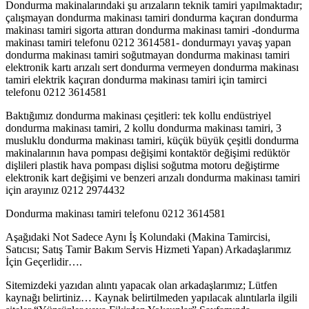
Dondurma makinalarındaki şu arızaların teknik tamiri yapılmaktadır;
çalışmayan dondurma makinası tamiri dondurma kaçıran dondurma
makinası tamiri sigorta attıran dondurma makinası tamiri -dondurma
makinası tamiri telefonu 0212 3614581- dondurmayı yavaş yapan
dondurma makinası tamiri soğutmayan dondurma makinası tamiri
elektronik kartı arızalı sert dondurma vermeyen dondurma makinası
tamiri elektrik kaçıran dondurma makinası tamiri için tamirci
telefonu 0212 3614581
Baktığımız dondurma makinası çeşitleri: tek kollu endüstriyel
dondurma makinası tamiri, 2 kollu dondurma makinası tamiri, 3
musluklu dondurma makinası tamiri, küçük büyük çeşitli dondurma
makinalarının hava pompası değişimi kontaktör değişimi redüktör
dişlileri plastik hava pompası dişlisi soğutma motoru değiştirme
elektronik kart değişimi ve benzeri arızalı dondurma makinası tamiri
için arayınız 0212 2974432
Dondurma makinası tamiri telefonu 0212 3614581
Aşağıdaki Not Sadece Aynı İş Kolundaki (Makina Tamircisi,
Satıcısı; Satış Tamir Bakım Servis Hizmeti Yapan) Arkadaşlarımız
İçin Geçerlidir….
Sitemizdeki yazıdan alıntı yapacak olan arkadaşlarımız; Lütfen
kaynağı belirtiniz… Kaynak belirtilmeden yapılacak alıntılarla ilgili