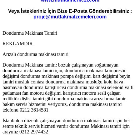
Veya İstekleriniz İçin Bize E-Posta Gönderebilirsiniz :
proje@mutfakmalzemeleri.com
Dondurma Makinası Tamiri
REKLAMDIR
Arızalı dondurma makinası tamiri
Dondurma Makinası tamiri: bozuk çalışmayan soğutmayan
dondurma makinası tamiri için, dondurma makinası kompresör
değişimi dondurma makinası pompa değişimi kart değişimi beyin
tamiri musluk contası dondurma makinası musluğu kolu hava
basmayan dondurma karıştırıcısı dondurma makinası selenoid valfi
patlaması fan motoru değişimi karıştırıcı motoru sesli çalışan
redüktör dişlisi tamiri gibi dondurma makinası arızalarına tamir
bakım servis hizmetini veriyoruz, dondurma makinası tamirci
telefonu 0212 3614581
İstanbulda düzenli çalışmayan dondurma makinası tamiri için her
semte teknik servis hizmeti vardır dondurma Makinası tamiri için
arayınız 0212 2974432