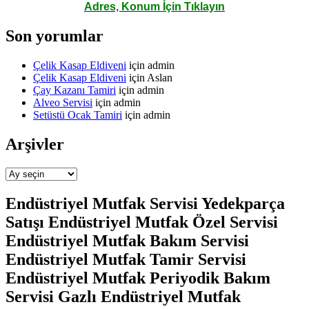
Adres, Konum İçin Tıklayın
Son yorumlar
Çelik Kasap Eldiveni
için
admin
Çelik Kasap Eldiveni
için
Aslan
Çay Kazanı Tamiri
için
admin
Alveo Servisi
için
admin
Setüstü Ocak Tamiri
için
admin
Arşivler
Arşivler
Endüstriyel Mutfak Servisi Yedekparça
Satışı Endüstriyel Mutfak Özel Servisi
Endüstriyel Mutfak Bakım Servisi
Endüstriyel Mutfak Tamir Servisi
Endüstriyel Mutfak Periyodik Bakım
Servisi Gazlı Endüstriyel Mutfak