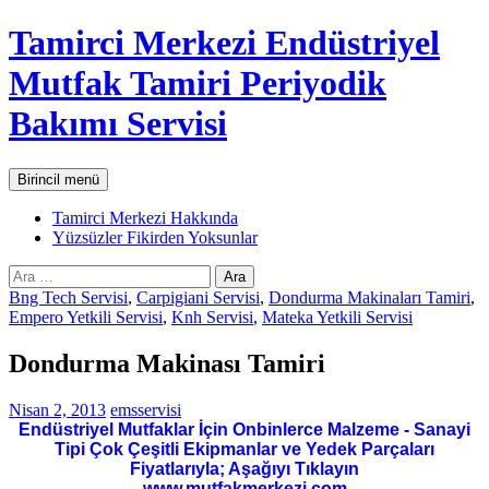
İçeriğe
Tamirci Merkezi Endüstriyel
atla
Mutfak Tamiri Periyodik
Bakımı Servisi
Ara
Birincil menü
Tamirci Merkezi Hakkında
Yüzsüzler Fikirden Yoksunlar
Arama:
Bng Tech Servisi
,
Carpigiani Servisi
,
Dondurma Makinaları Tamiri
,
Empero Yetkili Servisi
,
Knh Servisi
,
Mateka Yetkili Servisi
Dondurma Makinası Tamiri
Nisan 2, 2013
emsservisi
Endüstriyel Mutfaklar İçin Onbinlerce Malzeme - Sanayi
Tipi Çok Çeşitli Ekipmanlar ve Yedek Parçaları
Fiyatlarıyla; Aşağıyı Tıklayın
www.mutfakmerkezi.com