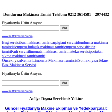
Dondurma Makinası Tamiri Telefonu 0212 3614581 – 2974432
Fiyatlarıyla Ürün Arayın:
www.mutfakmerkezi.com
Bng servisi
buz makinası tamiri
carpigiani servisi
dondurma makinası
tamircisi
empero bulaşık makinası tamiri
empero servisi
fritöz
tamiri
Knh servisi
limonata makinası tamiri
mateka servisi
portakal
sıkma makinesi tamiri
tamiri
Yazı
Önceki yazı
Remta Limonata Makinası Tamircisi
Sonraki yazı
Tekne
Buz Makinası Servisi
dolaşımı
Fiyatlarıyla Ürün Arayın:
www.mutfakmerkezi.com
Atölye Dışına Servisimiz Yoktur
Güncel Fiyatlarıyla Makine Ekipman ve Yedekparçalar;