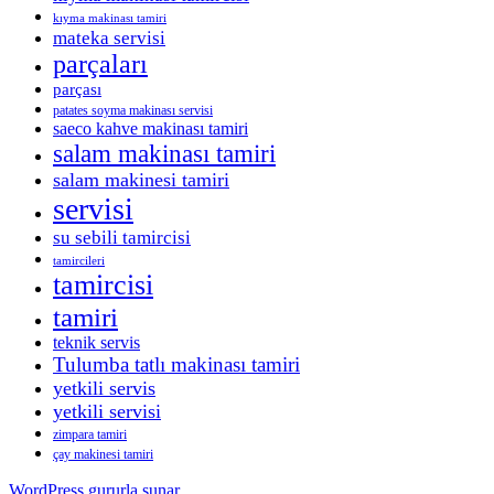
kıyma makinası tamiri
mateka servisi
parçaları
parçası
patates soyma makinası servisi
saeco kahve makinası tamiri
salam makinası tamiri
salam makinesi tamiri
servisi
su sebili tamircisi
tamircileri
tamircisi
tamiri
teknik servis
Tulumba tatlı makinası tamiri
yetkili servis
yetkili servisi
zimpara tamiri
çay makinesi tamiri
WordPress gururla sunar