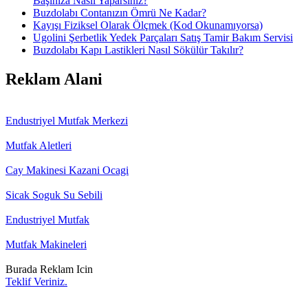
Başınıza Nasıl Yaparsınız?
Buzdolabı Contanızın Ömrü Ne Kadar?
Kayışı Fiziksel Olarak Ölçmek (Kod Okunamıyorsa)
Ugolini Şerbetlik Yedek Parçaları Satış Tamir Bakım Servisi
Buzdolabı Kapı Lastikleri Nasıl Sökülür Takılır?
Reklam Alani
Endustriyel Mutfak Merkezi
Mutfak Aletleri
Cay Makinesi Kazani Ocagi
Sicak Soguk Su Sebili
Endustriyel Mutfak
Mutfak Makineleri
Burada Reklam Icin
Teklif Veriniz.