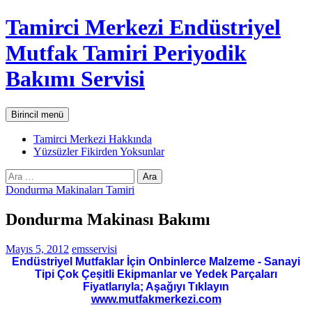
İçeriğe
Tamirci Merkezi Endüstriyel
atla
Mutfak Tamiri Periyodik
Bakımı Servisi
Ara
Birincil menü
Tamirci Merkezi Hakkında
Yüzsüzler Fikirden Yoksunlar
Arama:
Dondurma Makinaları Tamiri
Dondurma Makinası Bakımı
Mayıs 5, 2012
emsservisi
Endüstriyel Mutfaklar İçin Onbinlerce Malzeme - Sanayi
Tipi Çok Çeşitli Ekipmanlar ve Yedek Parçaları
Fiyatlarıyla; Aşağıyı Tıklayın
www.mutfakmerkezi.com