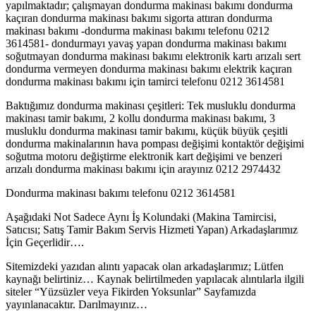
yapılmaktadır; çalışmayan dondurma makinası bakımı dondurma
kaçıran dondurma makinası bakımı sigorta attıran dondurma
makinası bakımı -dondurma makinası bakımı telefonu 0212
3614581- dondurmayı yavaş yapan dondurma makinası bakımı
soğutmayan dondurma makinası bakımı elektronik kartı arızalı sert
dondurma vermeyen dondurma makinası bakımı elektrik kaçıran
dondurma makinası bakımı için tamirci telefonu 0212 3614581
Baktığımız dondurma makinası çeşitleri: Tek musluklu dondurma
makinası tamir bakımı, 2 kollu dondurma makinası bakımı, 3
musluklu dondurma makinası tamir bakımı, küçük büyük çeşitli
dondurma makinalarının hava pompası değişimi kontaktör değişimi
soğutma motoru değiştirme elektronik kart değişimi ve benzeri
arızalı dondurma makinası bakımı için arayınız 0212 2974432
Dondurma makinası bakımı telefonu 0212 3614581
Aşağıdaki Not Sadece Aynı İş Kolundaki (Makina Tamircisi,
Satıcısı; Satış Tamir Bakım Servis Hizmeti Yapan) Arkadaşlarımız
İçin Geçerlidir….
Sitemizdeki yazıdan alıntı yapacak olan arkadaşlarımız; Lütfen
kaynağı belirtiniz… Kaynak belirtilmeden yapılacak alıntılarla ilgili
siteler “Yüzsüzler veya Fikirden Yoksunlar” Sayfamızda
yayınlanacaktır. Darılmayınız…