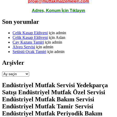
proje@mutfakmalzemeleri.com
Adres, Konum İçin Tıklayın
Son yorumlar
Çelik Kasap Eldiveni
için
admin
Çelik Kasap Eldiveni
için
Aslan
Çay Kazanı Tamiri
için
admin
Alveo Servisi
için
admin
Setüstü Ocak Tamiri
için
admin
Arşivler
Arşivler
Endüstriyel Mutfak Servisi Yedekparça
Satışı Endüstriyel Mutfak Özel Servisi
Endüstriyel Mutfak Bakım Servisi
Endüstriyel Mutfak Tamir Servisi
Endüstriyel Mutfak Periyodik Bakım