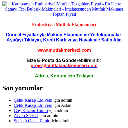
Endüstriyel Mutfak Ekipmanları
Güncel Fiyatlarıyla Makine Ekipman ve Yedekparçalar;
Aşağıyı Tıklayın, Kredi Kartı veya Havaleyle Satın Alın
www.mutfakmerkezi.com
Bize E-Posta da Gönderebilirsiniz :
proje@mutfakmalzemeleri.com
Adres, Konum İçin Tıklayın
Son yorumlar
Çelik Kasap Eldiveni
için
admin
Çelik Kasap Eldiveni
için
Aslan
Çay Kazanı Tamiri
için
admin
Alveo Servisi
için
admin
Setüstü Ocak Tamiri
için
admin