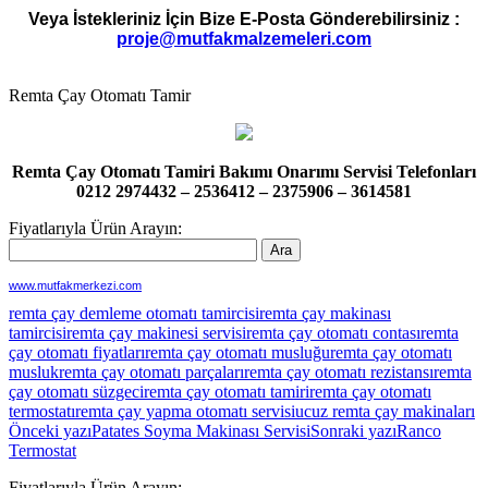
Veya İstekleriniz İçin Bize E-Posta Gönderebilirsiniz :
proje@mutfakmalzemeleri.com
Remta Çay Otomatı Tamir
Remta Çay Otomatı Tamiri Bakımı Onarımı Servisi Telefonları
0212 2974432 – 2536412 – 2375906 – 3614581
Fiyatlarıyla Ürün Arayın:
www.mutfakmerkezi.com
remta çay demleme otomatı tamircisi
remta çay makinası
tamircisi
remta çay makinesi servisi
remta çay otomatı contası
remta
çay otomatı fiyatları
remta çay otomatı musluğu
remta çay otomatı
musluk
remta çay otomatı parçaları
remta çay otomatı rezistansı
remta
çay otomatı süzgeci
remta çay otomatı tamiri
remta çay otomatı
termostatı
remta çay yapma otomatı servisi
ucuz remta çay makinaları
Yazı
Önceki yazı
Patates Soyma Makinası Servisi
Sonraki yazı
Ranco
Termostat
dolaşımı
Fiyatlarıyla Ürün Arayın: