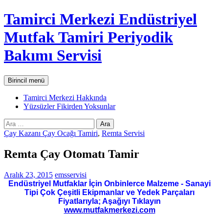
İçeriğe
Tamirci Merkezi Endüstriyel
atla
Mutfak Tamiri Periyodik
Bakımı Servisi
Ara
Birincil menü
Tamirci Merkezi Hakkında
Yüzsüzler Fikirden Yoksunlar
Arama:
Çay Kazanı Çay Ocağı Tamiri
,
Remta Servisi
Remta Çay Otomatı Tamir
Aralık 23, 2015
emsservisi
Endüstriyel Mutfaklar İçin Onbinlerce Malzeme - Sanayi
Tipi Çok Çeşitli Ekipmanlar ve Yedek Parçaları
Fiyatlarıyla; Aşağıyı Tıklayın
www.mutfakmerkezi.com