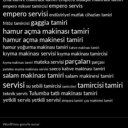
empero servis
empero mikser tamircisi
empero servisi
endüstriyel mutfak cihazları tamiri
gaggia tamiri
fritöz tamircisi
hamur açma makinası tamiri
hamur açma makinesi tamiri
hamur yoğurma makinası tamiri
kahve makinası tamiri
kıyma makinası servisi
kıyma makinası tamircisi
parçaları
mateka servisi
parçası
kıyma makinası tamiri
saeco kahve makinası tamiri
patates soyma makinası servisi
salam makinası tamiri
salam makinesi tamiri
servisi
tamircisi
tamiri
su sebili tamircisi
tamircileri
Tulumba tatlı makinası tamiri
teknik servis
yetkili servis
yetkili servisi
zimpara tamiri
çay makinesi tamiri
WordPress gururla sunar