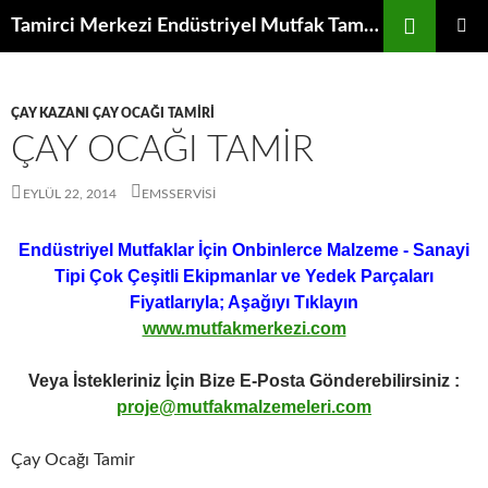
İçeriğe
Ara
Tamirci Merkezi Endüstriyel Mutfak Tamiri Periyodik Bakımı Servisi
atla
BIRINCI
MENÜ
ÇAY KAZANI ÇAY OCAĞI TAMIRI
ÇAY OCAĞI TAMIR
EYLÜL 22, 2014
EMSSERVISI
Endüstriyel Mutfaklar İçin Onbinlerce Malzeme - Sanayi
Tipi Çok Çeşitli Ekipmanlar ve Yedek Parçaları
Fiyatlarıyla; Aşağıyı Tıklayın
www.mutfakmerkezi.com
Veya İstekleriniz İçin Bize E-Posta Gönderebilirsiniz :
proje@mutfakmalzemeleri.com
Çay Ocağı Tamir