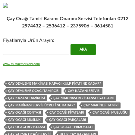
Çay Ocağı Tamiri Bakımı Onarımı Servisi Telefonları 0212
2974432 – 2536412 – 2375906 – 3614581
Fiyatlarıyla Ürün Arayın:
www.mutfakmerkezi.com
ÇAY DEMLEME MAKINASI KAPAĞI KULP FIYATI NE KADAR?
ÇAY DEMLEME OCAĞI TAMIRCISI
ÇAY KAZANI SERVISI
ÇAY KAZANI TAMIRCISI
ÇAY MAKINASI REZISTANSI FIYATLARI?
ÇAY MAKINASI SERVIS ÜCRETI NE KADAR?
ÇAY MAKINESI TAMIRI
ÇAY OCAĞI CONTASI
ÇAY OCAĞI FIYATLARI
ÇAY OCAĞI MUSLUĞU
ÇAY OCAĞI MUSLUK
ÇAY OCAĞI PARÇALARI
ÇAY OCAĞI REZISTANSI
ÇAY OCAĞI TERMOSTATI
ÇAY YAPMA OCAĞI SERVISI
UCUZ ÇAY KAZANLARI