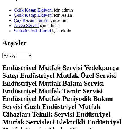
Çelik Kasap Eldiveni
için
admin
Çelik Kasap Eldiveni
için
Aslan
Çay Kazanı Tamiri
için
admin
Alveo Servisi
için
admin
Setüstü Ocak Tamiri
için
admin
Arşivler
Arşivler
Endüstriyel Mutfak Servisi Yedekparça
Satışı Endüstriyel Mutfak Özel Servisi
Endüstriyel Mutfak Bakım Servisi
Endüstriyel Mutfak Tamir Servisi
Endüstriyel Mutfak Periyodik Bakım
Servisi Gazlı Endüstriyel Mutfak
Cihazları Teknik Servisi Endüstriyel
Mutfak Servisleri Elektrikli Endüstriyel