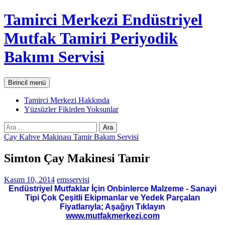
İçeriğe
Tamirci Merkezi Endüstriyel
atla
Mutfak Tamiri Periyodik
Bakımı Servisi
Ara
Birincil menü
Tamirci Merkezi Hakkında
Yüzsüzler Fikirden Yoksunlar
Arama:
Çay Kahve Makinası Tamir Bakım Servisi
Simton Çay Makinesi Tamir
Kasım 10, 2014
emsservisi
Endüstriyel Mutfaklar İçin Onbinlerce Malzeme - Sanayi
Tipi Çok Çeşitli Ekipmanlar ve Yedek Parçaları
Fiyatlarıyla; Aşağıyı Tıklayın
www.mutfakmerkezi.com