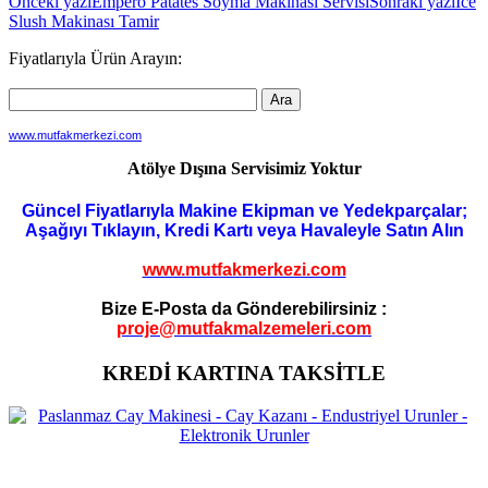
Yazı
Önceki yazı
Empero Patates Soyma Makinası Servisi
Sonraki yazı
Ice
Slush Makinası Tamir
dolaşımı
Fiyatlarıyla Ürün Arayın:
www.mutfakmerkezi.com
Atölye Dışına Servisimiz Yoktur
Güncel Fiyatlarıyla Makine Ekipman ve Yedekparçalar;
Aşağıyı Tıklayın, Kredi Kartı veya Havaleyle Satın Alın
www.mutfakmerkezi.com
Bize E-Posta da Gönderebilirsiniz :
proje@mutfakmalzemeleri.com
KREDİ KARTINA TAKSİTLE