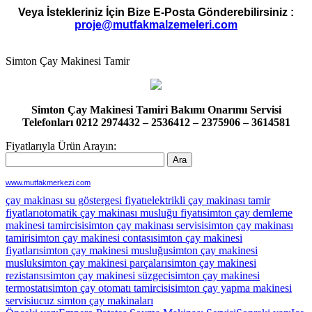
Veya İstekleriniz İçin Bize E-Posta Gönderebilirsiniz :
proje@mutfakmalzemeleri.com
Simton Çay Makinesi Tamir
Simton Çay Makinesi Tamiri Bakımı Onarımı Servisi
Telefonları 0212 2974432 – 2536412 – 2375906 – 3614581
Fiyatlarıyla Ürün Arayın:
www.mutfakmerkezi.com
çay makinası su göstergesi fiyatı
elektrikli çay makinası tamir
fiyatları
otomatik çay makinası musluğu fiyatı
simton çay demleme
makinesi tamircisi
simton çay makinası servisi
simton çay makinası
tamiri
simton çay makinesi contası
simton çay makinesi
fiyatları
simton çay makinesi musluğu
simton çay makinesi
musluk
simton çay makinesi parçaları
simton çay makinesi
rezistansı
simton çay makinesi süzgeci
simton çay makinesi
termostatı
simton çay otomatı tamircisi
simton çay yapma makinesi
servisi
ucuz simton çay makinaları