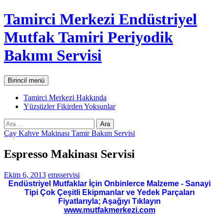
İçeriğe
Tamirci Merkezi Endüstriyel
atla
Mutfak Tamiri Periyodik
Bakımı Servisi
Ara
Birincil menü
Tamirci Merkezi Hakkında
Yüzsüzler Fikirden Yoksunlar
Arama:
Çay Kahve Makinası Tamir Bakım Servisi
Espresso Makinası Servisi
Ekim 6, 2013
emsservisi
Endüstriyel Mutfaklar İçin Onbinlerce Malzeme - Sanayi
Tipi Çok Çeşitli Ekipmanlar ve Yedek Parçaları
Fiyatlarıyla; Aşağıyı Tıklayın
www.mutfakmerkezi.com