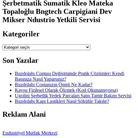
Şerbetmatik Sumatik Kleo Mateka
Topaloğlu Bngtech Carpigiani Dev
Mikser Ndustrio Yetkili Servisi
Kategoriler
Kategoriler
Son Yazılar
Buzdolabı Contası Değişiminde Pratik Çözümler: Kendi
Başınıza Nasıl Yaparsınız?
Buzdolabı Contanızın Ömrü Ne Kadar?
Kayışı Fiziksel Olarak Ölçmek (Kod Okunamıyorsa)
Ugolini Şerbetlik Yedek Parçaları Satış Tamir Bakım Servisi
Buzdolabı Kapı Lastikleri Nasıl Sökülür Takılır?
Reklam Alani
Endustriyel Mutfak Merkezi