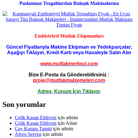
Paslanmaz Tezgahlardan Bulaşık Makinalarına
Endüstriyel Mutfak Ekipmanları
Güncel Fiyatlarıyla Makine Ekipman ve Yedekparçalar;
Aşağıyı Tıklayın, Kredi Kartı veya Havaleyle Satın Alın
www.mutfakmerkezi.com
Bize E-Posta da Gönderebilirsiniz :
proje@mutfakmalzemeleri.com
Adres, Konum İçin Tıklayın
Son yorumlar
Çelik Kasap Eldiveni
için
admin
Çelik Kasap Eldiveni
için
Aslan
Çay Kazanı Tamiri
için
admin
Alveo Servisi
için
admin