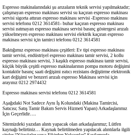
Espresso makinalarındaki şu arızaların teknik servisi yapılmaktadır;
çalışmayan espresso makinası servisi su kaçıran espresso makinası
servisi sigorta attıran espresso makinası servisi -Espresso makinası
servisi telefonu 0212 3614581- buhar kaçıran espresso makinası
servisi ısıtmayan espresso makinası servisi basınç göstergesi arızalı
yükselmeyen espresso makinası servisi elektrik kaçıran espresso
makinası servisi için tamirci telefonu 0212 3614581
Baktığımız espresso makinası çeşitleri: Ev tipi espresso makinası
tamir servisi, endüstriyel espresso makinası tamir servisi, 2 kollu
espresso makinası servisi, 3 kaşıklı espresso makinası tamir servisi,
küçük büyük çeşitli espresso makinalarının pompa motoru değişimi
kontaktör basınç saati değişimi ısıtıcı rezistans değiştirme elektronik
kart değişimi ve benzeri arızalı espresso Makinası servisi için
arayınız 0212 2974432
Espresso makinası servisi telefonu 0212 3614581
Aşağıdaki Not Sadece Aynı İş Kolundaki (Makina Tamircisi,
Satıcısı; Satış Tamir Bakım Servis Hizmeti Yapan) Arkadaşlarımız
İçin Geçerlidir….
Sitemizdeki yazıdan alıntı yapacak olan arkadaşlarımız; Lütfen
kaynağı belirtiniz… Kaynak belirtilmeden yapılacak alıntılarla ilgili
siteler “Yüzsüzler veya Fikirden Yoksunlar” Sayfamızda