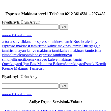
Espresso Makinası servisi Telefonu 0212 3614581 – 2974432
Fiyatlarıyla Ürün Arayın:
www.mutfakmerkezi.com
astoria servisi
bianchi espresso makinesi tamiri
Bosch
cafe italy
espresso makinası tamiri
cma kahve makinası tamiri
Etiler
gaggia
tamiri
ısıtmayan kahve makinası tamir
kahve makinası tamircisi
la
cimbali
miele
montblanc espresso tamiri
nuova
simonelli
rancilio
reneka
saveo kahve makinası tamiri
Yazı
Önceki yazı
Uğur Buz Makinası Bakımı
Sonraki yazı
Esmak Kemik
Kesme Makinası Tamircisi
dolaşımı
Fiyatlarıyla Ürün Arayın:
www.mutfakmerkezi.com
Atölye Dışına Servisimiz Yoktur