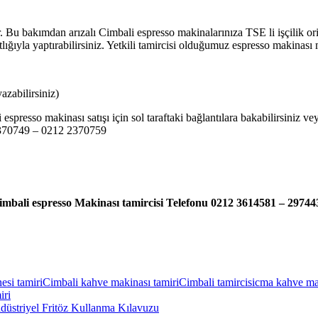
. Bu bakımdan arızalı Cimbali espresso makinalarınıza TSE li işçilik or
ğıyla yaptırabilirsiniz. Yetkili tamircisi olduğumuz espresso makinası
zabilirsiniz)
espresso makinası satışı için sol taraftaki bağlantılara bakabilirsiniz 
2 2370749 – 0212 2370759
imbali espresso Makinası tamircisi Telefonu 0212 3614581 – 29744
esi tamiri
Cimbali kahve makinası tamiri
Cimbali tamircisi
cma kahve mak
iri
düstriyel Fritöz Kullanma Kılavuzu