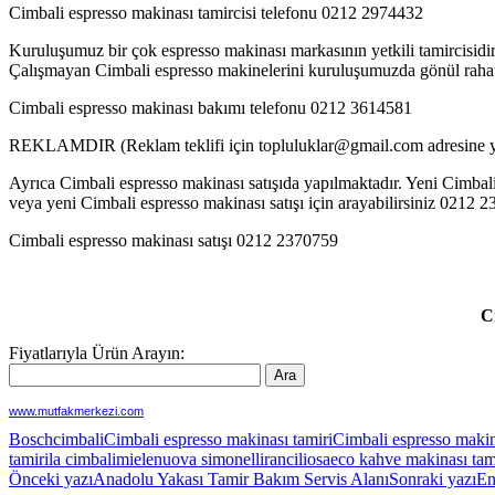
Cimbali espresso makinası tamircisi telefonu 0212 2974432
Kuruluşumuz bir çok espresso makinası markasının yetkili tamircisidir
Çalışmayan Cimbali espresso makinelerini kuruluşumuzda gönül rahatlı
Cimbali espresso makinası bakımı telefonu 0212 3614581
REKLAMDIR (Reklam teklifi için topluluklar@gmail.com adresine ya
Ayrıca Cimbali espresso makinası satışıda yapılmaktadır. Yeni Cimbali 
veya yeni Cimbali espresso makinası satışı için arayabilirsiniz 021
Cimbali espresso makinası satışı 0212 2370759
C
Fiyatlarıyla Ürün Arayın:
www.mutfakmerkezi.com
Bosch
cimbali
Cimbali espresso makinası tamiri
Cimbali espresso makin
tamiri
la cimbali
miele
nuova simonelli
rancilio
saeco kahve makinası tam
Yazı
Önceki yazı
Anadolu Yakası Tamir Bakım Servis Alanı
Sonraki yazı
En