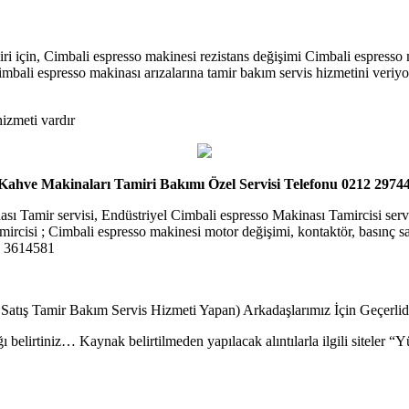
i için, Cimbali espresso makinesi rezistans değişimi Cimbali espresso
mbali espresso makinası arızalarına tamir bakım servis hizmetini veriyo
hizmeti vardır
ahve Makinaları Tamiri Bakımı Özel Servisi Telefonu 0212 2974
sı Tamir servisi, Endüstriyel Cimbali espresso Makinası Tamircisi servi
cisi ; Cimbali espresso makinesi motor değişimi, kontaktör, basınç saati
12 3614581
 Satış Tamir Bakım Servis Hizmeti Yapan) Arkadaşlarımız İçin Geçerli
ı belirtiniz… Kaynak belirtilmeden yapılacak alıntılarla ilgili siteler 