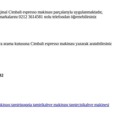
ijinal Cimbali espresso makinası parçalarıyla uygulanmaktadır,
 markalarını 0212 3614581 nolu telefondan öğrenebilirsiniz
veya arama kutusuna Cimbali espresso makinası yazarak aratabilirsiniz
32
inası tamiri
gaggia tamiri
kahve makinası tamircisi
kahve makinesi