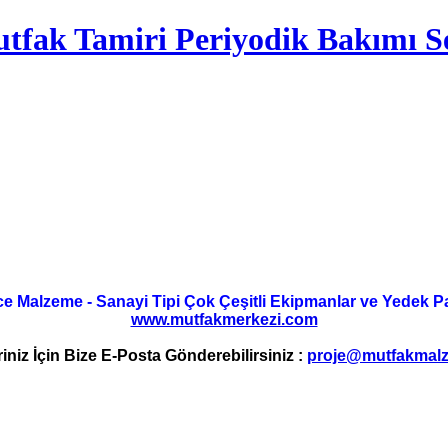
tfak Tamiri Periyodik Bakımı Se
ce Malzeme - Sanayi Tipi Çok Çeşitli Ekipmanlar ve Yedek Parç
www.mutfakmerkezi.com
riniz İçin Bize E-Posta Gönderebilirsiniz :
proje@mutfakmalz