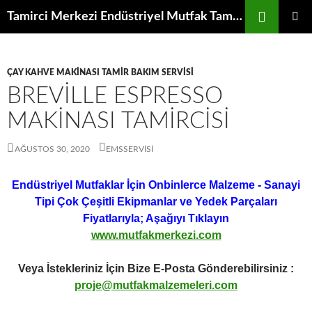
İçeriğe
Ara
Tamirci Merkezi Endüstriyel Mutfak Tamiri Periyodik Bakımı Servisi
atla
BIRINCI
MENÜ
ÇAY KAHVE MAKINASI TAMIR BAKIM SERVISI
BREVILLE ESPRESSO
MAKINASI TAMIRCISI
AĞUSTOS 30, 2020
EMSSERVISI
Endüstriyel Mutfaklar İçin Onbinlerce Malzeme - Sanayi
Tipi Çok Çeşitli Ekipmanlar ve Yedek Parçaları
Fiyatlarıyla; Aşağıyı Tıklayın
www.mutfakmerkezi.com
Veya İstekleriniz İçin Bize E-Posta Gönderebilirsiniz :
proje@mutfakmalzemeleri.com