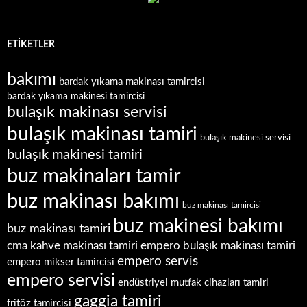
ETIKETLER
bakımı
bardak yıkama makinası tamircisi
bardak yıkama makinesi tamircisi
bulaşık makinası servisi
bulaşık makinası tamiri
bulaşık makinesi servisi
bulaşık makinesi tamiri
buz makinaları tamir
buz makinası bakımı
buz makinası tamircisi
buz makinesi bakımı
buz makinası tamiri
empero bulaşık makinası tamiri
cma kahve makinası tamiri
empero servis
empero mikser tamircisi
empero servisi
endüstriyel mutfak cihazları tamiri
gaggia tamiri
fritöz tamircisi