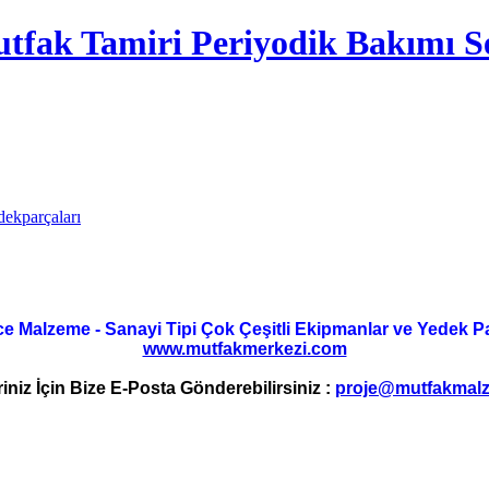
tfak Tamiri Periyodik Bakımı Se
dekparçaları
ce Malzeme - Sanayi Tipi Çok Çeşitli Ekipmanlar ve Yedek Parç
www.mutfakmerkezi.com
riniz İçin Bize E-Posta Gönderebilirsiniz :
proje@mutfakmalz