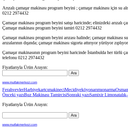
Arızalı çamaşır makinası program beyini ; çamaşır makinası için su a
0212 2974432
Çamaşır makinası program beyini satışı haricinde; elinizdeki arızalı ç
Çamaşır makinası program beyini tamiri 0212 2974432
Çamaşır makinası program beyini arızası halinde; çamaşır makinası su
arızalarının dışında; çamaşır makinası sigorta attırıyor yürüyor zıplıy
Çamaşır makinasının program beyini haricinde İstanbulda her türlü ça
telefonu 0212 2974432
Fiyatlarıyla Ürün Arayın:
www.mutfakmerkezi.com
Ferahvevler
Harbiye
kartçı
makineci
Mecidiyeköy
onarımı
onarma
Osman
Yazı
Önceki yazı
Buz Makinası Tamircisi
Sonraki yazı
Samixir Limonatalık
dolaşımı
Fiyatlarıyla Ürün Arayın:
www.mutfakmerkezi.com