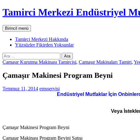
İçeriğe
Tamirci Merkezi Endüstriyel Mu
atla
Ara
Birincil menü
Tamirci Merkezi Hakkında
Yüzsüzler Fikirden Yoksunlar
Arama:
Çamaşır Kurutma Makinası Tamircisi
,
Çamaşır Makinaları Tamiri
,
Ye
Çamaşır Makinesi Program Beyni
Temmuz 11, 2014
emsservisi
Endüstriyel Mutfaklar İçin Onbinler
Veya İstekle
Çamaşır Makinesi Program Beyni
Çamaşır Makinası Program Beyini Satışı