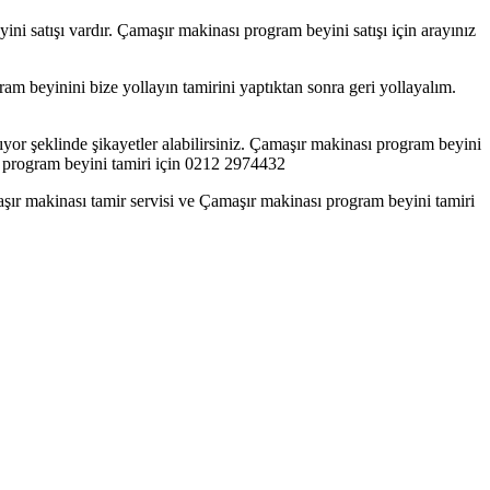
i satışı vardır. Çamaşır makinası program beyini satışı için arayınız
am beyinini bize yollayın tamirini yaptıktan sonra geri yollayalım.
or şeklinde şikayetler alabilirsiniz. Çamaşır makinası program beyini
ası program beyini tamiri için 0212 2974432
şır makinası tamir servisi ve Çamaşır makinası program beyini tamiri