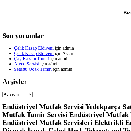
Biz
Son yorumlar
Çelik Kasap Eldiveni
için
admin
Çelik Kasap Eldiveni
için
Aslan
Çay Kazanı Tamiri
için
admin
Alveo Servisi
için
admin
Setüstü Ocak Tamiri
için
admin
Arşivler
Arşivler
Endüstriyel Mutfak Servisi Yedekparça Sat
Mutfak Tamir Servisi Endüstriyel Mutfak 
Endüstriyel Mutfak Servisleri Elektrikli 
Dirmak İzmak Cobol Hosk Teknogrand Tek