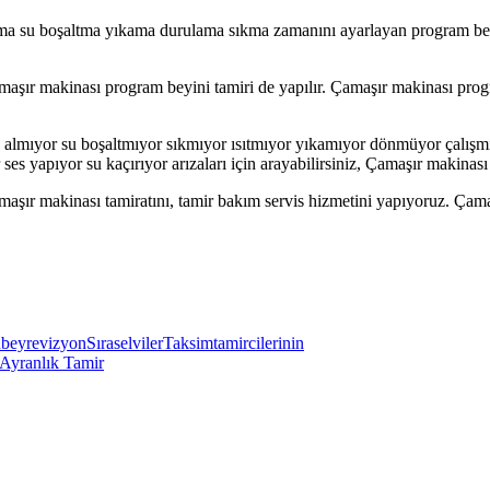
lma su boşaltma yıkama durulama sıkma zamanını ayarlayan program beyin
amaşır makinası program beyini tamiri de yapılır. Çamaşır makinası progr
 almıyor su boşaltmıyor sıkmıyor ısıtmıyor yıkamıyor dönmüyor çalışmıy
or ses yapıyor su kaçırıyor arızaları için arayabilirsiniz, Çamaşır makin
maşır makinası tamiratını, tamir bakım servis hizmetini yapıyoruz. Çama
bey
revizyon
Sıraselviler
Taksim
tamircilerinin
-Ayranlık Tamir