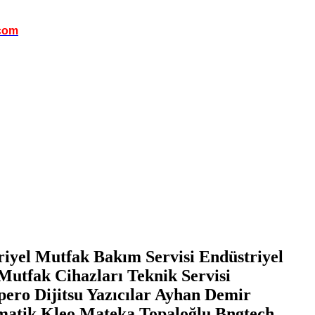
com
riyel Mutfak Bakım Servisi Endüstriyel
Mutfak Cihazları Teknik Servisi
pero Dijitsu Yazıcılar Ayhan Demir
matik Kleo Mateka Topaloğlu Bngtech