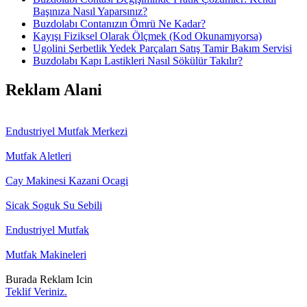
Başınıza Nasıl Yaparsınız?
Buzdolabı Contanızın Ömrü Ne Kadar?
Kayışı Fiziksel Olarak Ölçmek (Kod Okunamıyorsa)
Ugolini Şerbetlik Yedek Parçaları Satış Tamir Bakım Servisi
Buzdolabı Kapı Lastikleri Nasıl Sökülür Takılır?
Reklam Alani
Endustriyel Mutfak Merkezi
Mutfak Aletleri
Cay Makinesi Kazani Ocagi
Sicak Soguk Su Sebili
Endustriyel Mutfak
Mutfak Makineleri
Burada Reklam Icin
Teklif Veriniz.