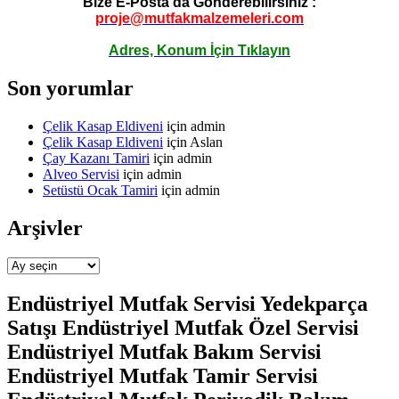
Bize E-Posta da Gönderebilirsiniz :
proje@mutfakmalzemeleri.com
Adres, Konum İçin Tıklayın
Son yorumlar
Çelik Kasap Eldiveni
için
admin
Çelik Kasap Eldiveni
için
Aslan
Çay Kazanı Tamiri
için
admin
Alveo Servisi
için
admin
Setüstü Ocak Tamiri
için
admin
Arşivler
Arşivler
Endüstriyel Mutfak Servisi Yedekparça
Satışı Endüstriyel Mutfak Özel Servisi
Endüstriyel Mutfak Bakım Servisi
Endüstriyel Mutfak Tamir Servisi