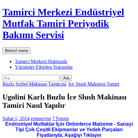
İçeriğe
Tamirci Merkezi Endüstriyel
atla
Mutfak Tamiri Periyodik
Bakımı Servisi
Ara
Birincil menü
Tamirci Merkezi Hakkında
Yüzsüzler Fikirden Yoksunlar
Arama:
Buzlu Şerbet Makinası Tamircisi
,
Ice Slush Makinesi Tamiri
Ugolini Karlı Buzlu İce Slush Makinası
Tamiri Nasıl Yapılır
Şubat 1, 2014
emsservisi
7 Yorum
Endüstriyel Mutfaklar İçin Onbinlerce Malzeme - Sanayi
Tipi Çok Çeşitli Ekipmanlar ve Yedek Parçaları
Fiyatlarıyla; Aşağıyı Tıklayın