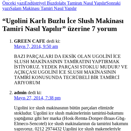
Yazı
Önceki yazı
Endüstriyel Buzdolabı Tamiratı Nasıl Yapılır
Sonraki
yazı
Salam Makinası Tamiri Nasıl Yapılır
dolaşımı
“Ugolini Karlı Buzlu İce Slush Makinası
Tamiri Nasıl Yapılır” üzerine 7 yorum
GREEN CAFE
dedi ki:
Mayıs 7, 2014, 9:50 am
BAZI PARÇALARI DA EKSİK OLAN UGOLİNİ İCE
SLUSH MAKİNASININ TAMİRATINI YAPTIRMAK
İSTİYORUZ. YEDEK PARÇASI STOKLU MUDUR? VE
AÇIKÇASI UGOLİNİ İCE SLUSH MAKİNASININ
TAMİRİ KONUSUNDA TECRÜBELİ BİR TAMİRCİ
ARIYORUM
admin
dedi ki:
Mayıs 27, 2014, 7:38 pm
Ugolini ice slush makinasının bütün parçaları elimizde
stokludur. Ugolini ice slush makinelerinin tamirini-bakımını
yaptığımız gibi her marka (Hosk-Remta-Donper-Braas-Gbg-
Elmeco-Sencotel) ice slush makinalarının da tamirini bakımını
yapıyoruz. 0212 2974432 Ugolini ice slush makeneleriyle