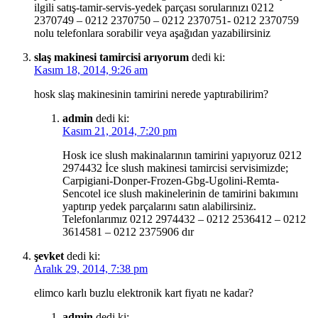
ilgili satış-tamir-servis-yedek parçası sorularınızı 0212
2370749 – 0212 2370750 – 0212 2370751- 0212 2370759
nolu telefonlara sorabilir veya aşağıdan yazabilirsiniz
slaş makinesi tamircisi arıyorum
dedi ki:
Kasım 18, 2014, 9:26 am
hosk slaş makinesinin tamirini nerede yaptırabilirim?
admin
dedi ki:
Kasım 21, 2014, 7:20 pm
Hosk ice slush makinalarının tamirini yapıyoruz 0212
2974432 İce slush makinesi tamircisi servisimizde;
Carpigiani-Donper-Frozen-Gbg-Ugolini-Remta-
Sencotel ice slush makinelerinin de tamirini bakımını
yaptırıp yedek parçalarını satın alabilirsiniz.
Telefonlarımız 0212 2974432 – 0212 2536412 – 0212
3614581 – 0212 2375906 dır
şevket
dedi ki:
Aralık 29, 2014, 7:38 pm
elimco karlı buzlu elektronik kart fiyatı ne kadar?
admin
dedi ki: