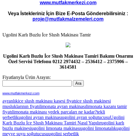
www.mutfakmerkezi.com
Veya İstekleriniz İçin Bize E-Posta Gönderebilirsiniz :
proje@mutfakmalzemeleri.com
Ugolini Karlı Buzlu İce Slush Makinası Tamir
Ugolini Karlı Buzlu İce Slush Makinası Tamiri Bakımı Onarımı
Özel Servisi Telefonu 0212 2974432 – 2536412 – 2375906 –
3614581
Fiyatlarıyla Ürün Arayın:
www.mutfakmerkezi.com
ayranlık
ice slush makinası kasesi fiyatı
ice slush makinesi
musluklarının fiyatı
limonata ayran makinası
limonata kazanı tamir
fiyatı
limonata makinası yedek parçaları ne kadar?
tekli
şerbetlik
ugolini ayran makinası
ugolini ayran soğutucusu
Ugolini
Karlı Buzlu İce Slush Makinası Tamiri Nasıl Yapılır
ugolini karlı
buzlu makinesi
ugolini limonata makinası
ugolini limonatalık
ugolini
meyve suyu soğutucusu
ugolini şerbetlik