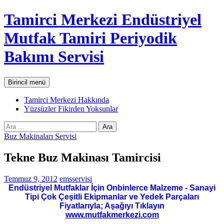
İçeriğe
Tamirci Merkezi Endüstriyel
atla
Mutfak Tamiri Periyodik
Bakımı Servisi
Ara
Birincil menü
Tamirci Merkezi Hakkında
Yüzsüzler Fikirden Yoksunlar
Arama:
Buz Makinaları Servisi
Tekne Buz Makinası Tamircisi
Temmuz 9, 2012
emsservisi
Endüstriyel Mutfaklar İçin Onbinlerce Malzeme - Sanayi
Tipi Çok Çeşitli Ekipmanlar ve Yedek Parçaları
Fiyatlarıyla; Aşağıyı Tıklayın
www.mutfakmerkezi.com