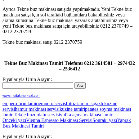
Ayrıca Tekne buz makinası satışıda yapılmaktadır. Yeni Tekne buz
makinası satışı için sol taraftaki bağlantılara bakabilirsiniz veya
arama kutusuna Tekne buz makinası yazarak aratabilirsiniz veya
yeni Tekne buz makinası satışı için arayabilirsiniz 0212 2370749 –
0212 2370759
Tekne buz makinası satışı 0212 2370759
Tekne Buz Makinası Tamiri Telefonu 0212 3614581 – 2974432
– 2536412
Fiyatlarıyla Ürün Arayın:
www.mutfakmerkezi.com
empero fırın tamiri
empero servis
fritöz tamircisi
gazlı kuzine
servisi
hamur makinası servisi
kuzine tamiri
patates soyma makinası
tamiri
Tekne buzdolabı servisi
yufka açma makinası tamiri
Yazı
Önceki yazı
Vienna Espresso Makinası Servisi
Sonraki yazı
Yaprak
Buz Makinesi Tamiri
dolaşımı
Fiyatlarıyla Ürün Arayın: