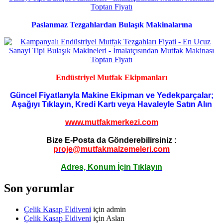
Paslanmaz Tezgahlardan Bulaşık Makinalarına
Endüstriyel Mutfak Ekipmanları
Güncel Fiyatlarıyla Makine Ekipman ve Yedekparçalar;
Aşağıyı Tıklayın, Kredi Kartı veya Havaleyle Satın Alın
www.mutfakmerkezi.com
Bize E-Posta da Gönderebilirsiniz :
proje@mutfakmalzemeleri.com
Adres, Konum İçin Tıklayın
Son yorumlar
Çelik Kasap Eldiveni
için
admin
Çelik Kasap Eldiveni
için
Aslan