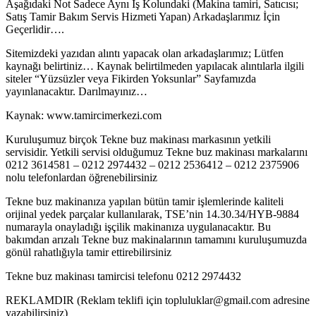
Aşağıdaki Not Sadece Aynı İş Kolundaki (Makina tamiri, Satıcısı;
Satış Tamir Bakım Servis Hizmeti Yapan) Arkadaşlarımız İçin
Geçerlidir….
Sitemizdeki yazıdan alıntı yapacak olan arkadaşlarımız; Lütfen
kaynağı belirtiniz… Kaynak belirtilmeden yapılacak alıntılarla ilgili
siteler “Yüzsüzler veya Fikirden Yoksunlar” Sayfamızda
yayınlanacaktır. Darılmayınız…
Kaynak: www.tamircimerkezi.com
Kuruluşumuz birçok Tekne buz makinası markasının yetkili
servisidir. Yetkili servisi olduğumuz Tekne buz makinası markalarını
0212 3614581 – 0212 2974432 – 0212 2536412 – 0212 2375906
nolu telefonlardan öğrenebilirsiniz
Tekne buz makinanıza yapılan bütün tamir işlemlerinde kaliteli
orijinal yedek parçalar kullanılarak, TSE’nin 14.30.34/HYB-9884
numarayla onayladığı işçilik makinanıza uygulanacaktır. Bu
bakımdan arızalı Tekne buz makinalarının tamamını kuruluşumuzda
gönül rahatlığıyla tamir ettirebilirsiniz
Tekne buz makinası tamircisi telefonu 0212 2974432
REKLAMDIR (Reklam teklifi için topluluklar@gmail.com adresine
yazabilirsiniz)