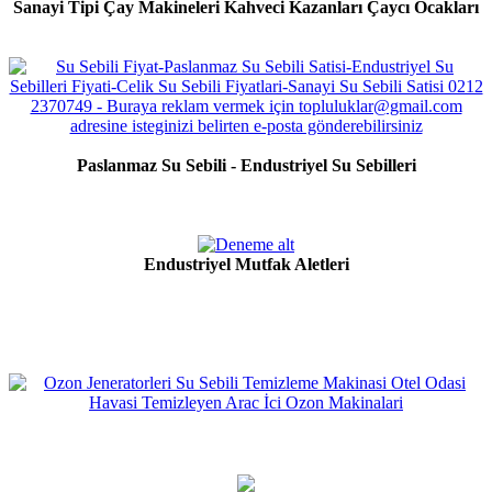
Sanayi Tipi Çay Makineleri Kahveci Kazanları Çaycı Ocakları
Paslanmaz Su Sebili - Endustriyel Su Sebilleri
Endustriyel Mutfak Aletleri