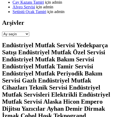
Çay Kazanı Tamiri
için
admin
Alveo Servisi
için
admin
Setüstü Ocak Tamiri
için
admin
Arşivler
Arşivler
Endüstriyel Mutfak Servisi Yedekparça
Satışı Endüstriyel Mutfak Özel Servisi
Endüstriyel Mutfak Bakım Servisi
Endüstriyel Mutfak Tamir Servisi
Endüstriyel Mutfak Periyodik Bakım
Servisi Gazlı Endüstriyel Mutfak
Cihazları Teknik Servisi Endüstriyel
Mutfak Servisleri Elektrikli Endüstriyel
Mutfak Servisi Alaska Hicon Empero
Dijitsu Yazıcılar Ayhan Demir Dirmak
İzmak Cobol Hosk Teknogrand