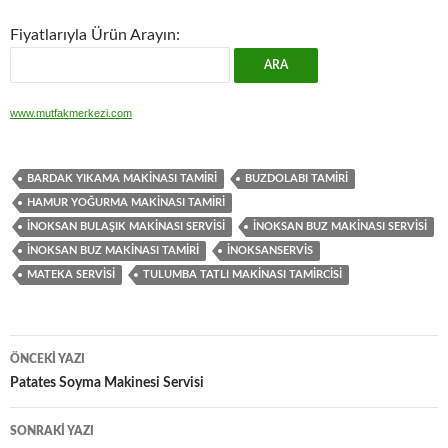
Fiyatlarıyla Ürün Arayın:
www.mutfakmerkezi.com
BARDAK YIKAMA MAKINASI TAMIRI
BUZDOLABI TAMIRI
HAMUR YOĞURMA MAKINASI TAMIRI
İNOKSAN BULAŞIK MAKINASI SERVISI
İNOKSAN BUZ MAKINASI SERVISI
İNOKSAN BUZ MAKINASI TAMIRI
İNOKSANSERVIS
MATEKA SERVISI
TULUMBA TATLI MAKINASI TAMIRCISI
Yazı
ÖNCEKI YAZI
dolaşımı
Patates Soyma Makinesi Servisi
SONRAKI YAZI