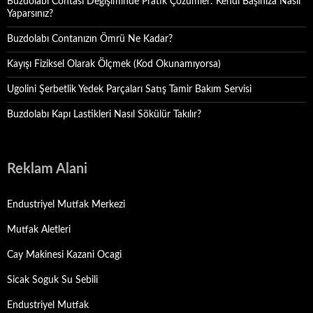
Buzdolabı Contası Değişiminde Pratik Çözümler: Kendi Başınıza Nasıl
Yaparsınız?
Buzdolabı Contanızın Ömrü Ne Kadar?
Kayışı Fiziksel Olarak Ölçmek (Kod Okunamıyorsa)
Ugolini Şerbetlik Yedek Parçaları Satış Tamir Bakım Servisi
Buzdolabı Kapı Lastikleri Nasıl Sökülür Takılır?
Reklam Alani
Endustriyel Mutfak Merkezi
Mutfak Aletleri
Cay Makinesi Kazani Ocagi
Sicak Soguk Su Sebili
Endustriyel Mutfak