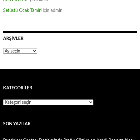
Setüstü Ocak Tamiri
için
admin
ARŞIVLER
Arşivler
KATEGORILER
Kategoriler
SON YAZILAR