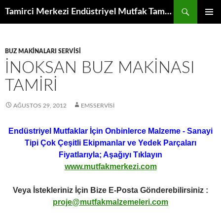
İçeriğe
Ara
Tamirci Merkezi Endüstriyel Mutfak Tamiri Periyodik Bakımı Servisi
atla
BIRINCI
MENÜ
BUZ MAKINALARI SERVISI
İNOKSAN BUZ MAKINASI
TAMIRI
AĞUSTOS 29, 2012
EMSSERVISI
Endüstriyel Mutfaklar İçin Onbinlerce Malzeme - Sanayi
Tipi Çok Çeşitli Ekipmanlar ve Yedek Parçaları
Fiyatlarıyla; Aşağıyı Tıklayın
www.mutfakmerkezi.com
Veya İstekleriniz İçin Bize E-Posta Gönderebilirsiniz :
proje@mutfakmalzemeleri.com