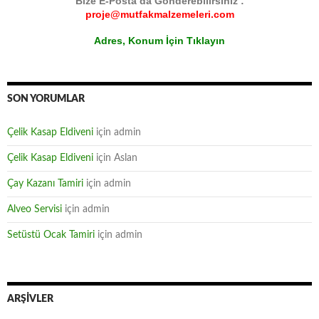
Bize E-Posta da Gönderebilirsiniz :
proje@mutfakmalzemeleri.com
Adres, Konum İçin Tıklayın
SON YORUMLAR
Çelik Kasap Eldiveni
için
admin
Çelik Kasap Eldiveni
için
Aslan
Çay Kazanı Tamiri
için
admin
Alveo Servisi
için
admin
Setüstü Ocak Tamiri
için
admin
ARŞIVLER