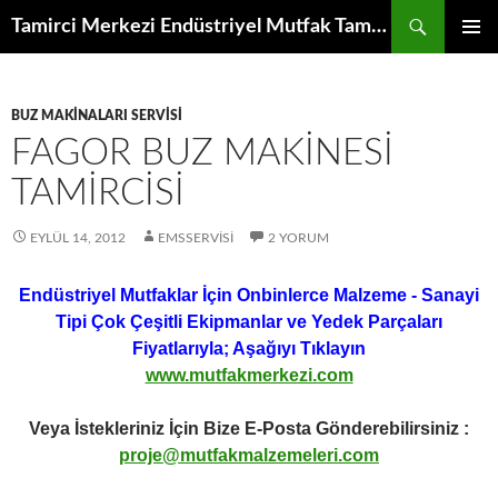
İçeriğe
Ara
Tamirci Merkezi Endüstriyel Mutfak Tamiri Periyodik Bakımı Servisi
atla
BIRINCI
MENÜ
BUZ MAKINALARI SERVISI
FAGOR BUZ MAKINESI
TAMIRCISI
EYLÜL 14, 2012
EMSSERVISI
2 YORUM
Endüstriyel Mutfaklar İçin Onbinlerce Malzeme - Sanayi
Tipi Çok Çeşitli Ekipmanlar ve Yedek Parçaları
Fiyatlarıyla; Aşağıyı Tıklayın
www.mutfakmerkezi.com
Veya İstekleriniz İçin Bize E-Posta Gönderebilirsiniz :
proje@mutfakmalzemeleri.com