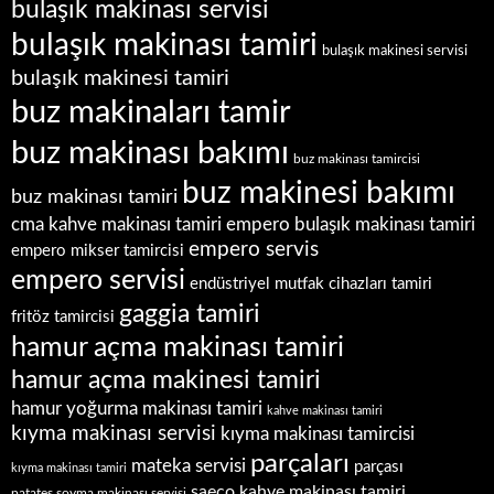
bulaşık makinası servisi
bulaşık makinası tamiri
bulaşık makinesi servisi
bulaşık makinesi tamiri
buz makinaları tamir
buz makinası bakımı
buz makinası tamircisi
buz makinesi bakımı
buz makinası tamiri
empero bulaşık makinası tamiri
cma kahve makinası tamiri
empero servis
empero mikser tamircisi
empero servisi
endüstriyel mutfak cihazları tamiri
gaggia tamiri
fritöz tamircisi
hamur açma makinası tamiri
hamur açma makinesi tamiri
hamur yoğurma makinası tamiri
kahve makinası tamiri
kıyma makinası servisi
kıyma makinası tamircisi
parçaları
mateka servisi
parçası
kıyma makinası tamiri
saeco kahve makinası tamiri
patates soyma makinası servisi