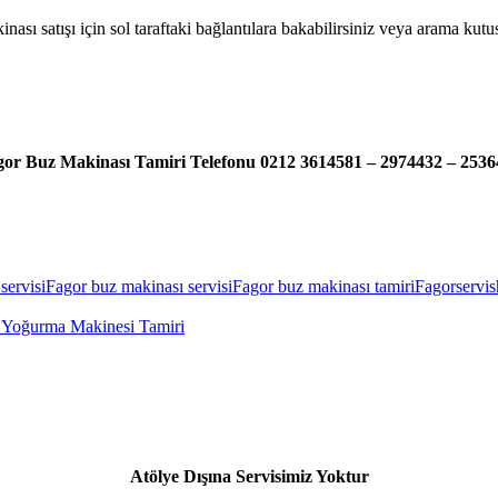
ası satışı için sol taraftaki bağlantılara bakabilirsiniz veya arama ku
gor Buz Makinası Tamiri Telefonu 0212 3614581 – 2974432 – 2536
servisi
Fagor buz makinası servisi
Fagor buz makinası tamiri
Fagorservis
Yoğurma Makinesi Tamiri
Atölye Dışına Servisimiz Yoktur