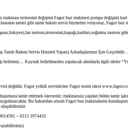
buz makinası termostat değişimi Fagor buz makinesi pompa değişimi kart
sının tamiri gibi tamir bakım servis hizmetini veriyoruz, Fagor buz m
sı,fıskıyesi,fan motoru,termostatı,kapağı,kartları,soğutma motoru gibi
tış Tamir Bakım Servis Hizmeti Yapan) Arkadaşlarımız İçin Geçerlidir
ı belirtiniz… Kaynak belirtilmeden yapılacak alıntılarla ilgili siteler 
isi değildir. Fagor yetkili servislerine Fagor resmi sitesi www.fagor.com
luşumuza tamir ettirmek isterseniz; makinanıza yapılan bütün tamir işlem
ulanacaktır. Bu bakımdan arızalı Fagor buz makinalarını kuruluşumuzda 
ulaşabilirsiniz
2 3614581 – 0212 2974432
zabilirsiniz)