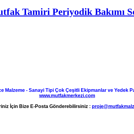
tfak Tamiri Periyodik Bakımı Se
ce Malzeme - Sanayi Tipi Çok Çeşitli Ekipmanlar ve Yedek Parç
www.mutfakmerkezi.com
riniz İçin Bize E-Posta Gönderebilirsiniz :
proje@mutfakmalz