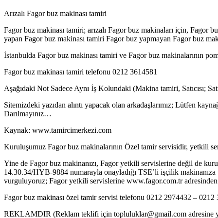
Arızalı Fagor buz makinası tamiri
Fagor buz makinası tamiri; arızalı Fagor buz makinaları için, Fagor 
yapan Fagor buz makinası tamiri Fagor buz yapmayan Fagor buz makina
İstanbulda Fagor buz makinası tamiri ve Fagor buz makinalarının pompa
Fagor buz makinası tamiri telefonu 0212 3614581
Aşağıdaki Not Sadece Aynı İş Kolundaki (Makina tamiri, Satıcısı; Sa
Sitemizdeki yazıdan alıntı yapacak olan arkadaşlarımız; Lütfen kaynağ
Darılmayınız…
Kaynak: www.tamircimerkezi.com
Kuruluşumuz Fagor buz makinalarının Özel tamir servisidir, yetkili serv
Yine de Fagor buz makinanızı, Fagor yetkili servislerine değil de kuru
14.30.34/HYB-9884 numarayla onayladığı TSE’li işçilik makinanıza uyg
vurguluyoruz; Fagor yetkili servislerine www.fagor.com.tr adresinden 
Fagor buz makinası özel tamir servisi telefonu 0212 2974432 – 021
REKLAMDIR (Reklam teklifi için topluluklar@gmail.com adresine ya