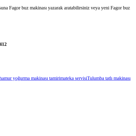
tusuna Fagor buz makinası yazarak aratabilirsiniz veya yeni Fagor buz
412
hamur yoğurma makinası tamiri
mateka servisi
Tulumba tatlı makinası