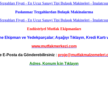
Paslanmaz Tezgahlardan Bulaşık Makinalarına
Endüstriyel Mutfak Ekipmanları
ne Ekipman ve Yedekparçalar; Aşağıyı Tıklayın, Kredi Kartı 
www.mutfakmerkezi.com
e E-Posta da Gönderebilirsiniz :
proje@mutfakmalzemeleri.
Adres, Konum İçin Tıklayın