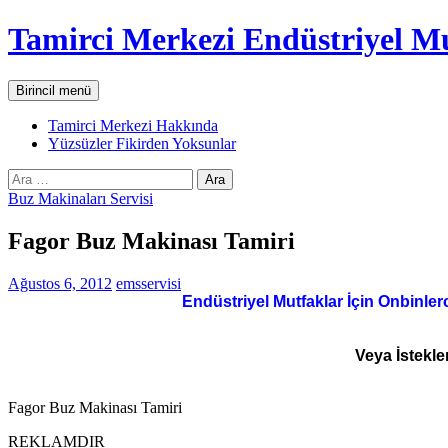
İçeriğe
Tamirci Merkezi Endüstriyel Mu
atla
Ara
Birincil menü
Tamirci Merkezi Hakkında
Yüzsüzler Fikirden Yoksunlar
Arama:
Buz Makinaları Servisi
Fagor Buz Makinası Tamiri
Ağustos 6, 2012
emsservisi
Endüstriyel Mutfaklar İçin Onbinler
Veya İstekle
Fagor Buz Makinası Tamiri
REKLAMDIR