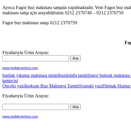
Ayrıca Fagor buz makinası satışıda yapılmaktadır. Yeni Fagor buz makin
makinası satışı için arayabilirsiniz 0212 2370749 – 0212 2370759
Fagor buz makinası satışı 0212 2370759
Fa
Fiyatlarıyla Ürün Arayın:
www.mutfakmerkezi.com
bardak yıkama makinası tamiri
buzdolabı tamiri
fagor bulaşık makinası 
tamircisi
Yazı
Önceki yazı
İnoksan Buz Makinesi Tamiri
Sonraki yazı
Dirmak Hamur 
dolaşımı
Fiyatlarıyla Ürün Arayın:
www.mutfakmerkezi.com