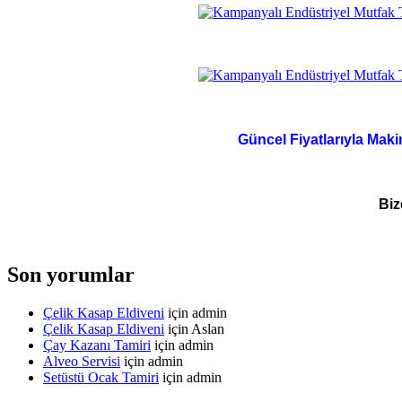
Güncel Fiyatlarıyla Maki
Biz
Son yorumlar
Çelik Kasap Eldiveni
için
admin
Çelik Kasap Eldiveni
için
Aslan
Çay Kazanı Tamiri
için
admin
Alveo Servisi
için
admin
Setüstü Ocak Tamiri
için
admin