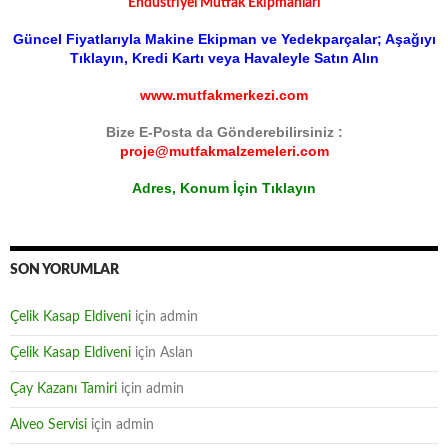
Endüstriyel Mutfak Ekipmanları
Güncel Fiyatlarıyla Makine Ekipman ve Yedekparçalar; Aşağıyı
Tıklayın, Kredi Kartı veya Havaleyle Satın Alın
www.mutfakmerkezi.com
Bize E-Posta da Gönderebilirsiniz :
proje@mutfakmalzemeleri.com
Adres, Konum İçin Tıklayın
SON YORUMLAR
Çelik Kasap Eldiveni
için
admin
Çelik Kasap Eldiveni
için
Aslan
Çay Kazanı Tamiri
için
admin
Alveo Servisi
için
admin