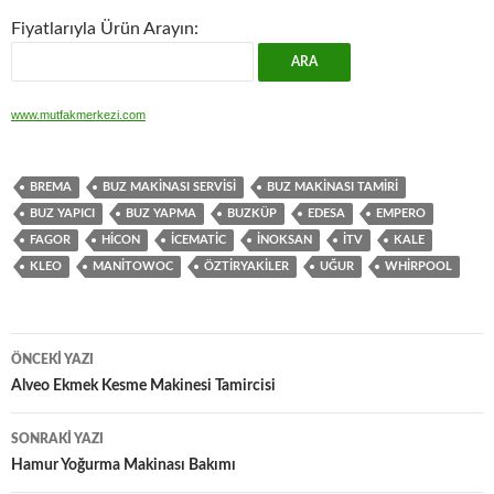
Fiyatlarıyla Ürün Arayın:
www.mutfakmerkezi.com
BREMA
BUZ MAKINASI SERVISI
BUZ MAKINASI TAMIRI
BUZ YAPICI
BUZ YAPMA
BUZKÜP
EDESA
EMPERO
FAGOR
HICON
ICEMATIC
INOKSAN
ITV
KALE
KLEO
MANITOWOC
ÖZTIRYAKILER
UĞUR
WHIRPOOL
Yazı
ÖNCEKI YAZI
dolaşımı
Alveo Ekmek Kesme Makinesi Tamircisi
SONRAKI YAZI
Hamur Yoğurma Makinası Bakımı