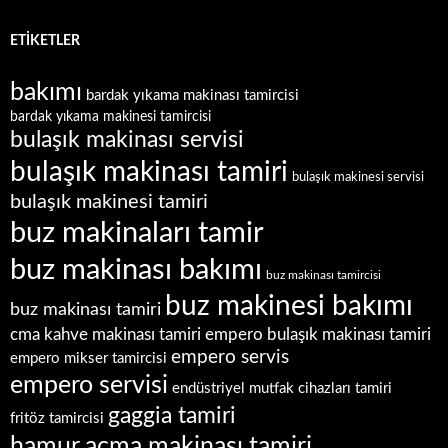
ETIKETLER
bakımı
bardak yıkama makinası tamircisi
bardak yıkama makinesi tamircisi
bulaşık makinası servisi
bulaşık makinası tamiri
bulaşık makinesi servisi
bulaşık makinesi tamiri
buz makinaları tamir
buz makinası bakımı
buz makinası tamircisi
buz makinesi bakımı
buz makinası tamiri
empero bulaşık makinası tamiri
cma kahve makinası tamiri
empero servis
empero mikser tamircisi
empero servisi
endüstriyel mutfak cihazları tamiri
gaggia tamiri
fritöz tamircisi
hamur açma makinası tamiri