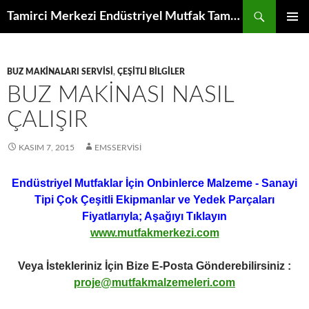
İçeriğe
Ara
Tamirci Merkezi Endüstriyel Mutfak Tamiri Periyodik Bakımı Servisi
atla
BIRINCI
MENÜ
BUZ MAKINALARI SERVISI
,
ÇEŞITLI BILGILER
BUZ MAKINASI NASIL
ÇALIŞIR
KASIM 7, 2015
EMSSERVISI
Endüstriyel Mutfaklar İçin Onbinlerce Malzeme - Sanayi
Tipi Çok Çeşitli Ekipmanlar ve Yedek Parçaları
Fiyatlarıyla; Aşağıyı Tıklayın
www.mutfakmerkezi.com
Veya İstekleriniz İçin Bize E-Posta Gönderebilirsiniz :
proje@mutfakmalzemeleri.com