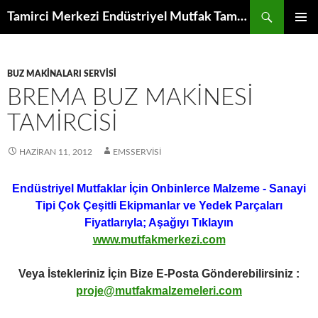
İçeriğe
Ara
Tamirci Merkezi Endüstriyel Mutfak Tamiri Periyodik Bakımı Servisi
atla
BIRINCI
MENÜ
BUZ MAKINALARI SERVISI
BREMA BUZ MAKINESI
TAMIRCISI
HAZIRAN 11, 2012
EMSSERVISI
Endüstriyel Mutfaklar İçin Onbinlerce Malzeme - Sanayi
Tipi Çok Çeşitli Ekipmanlar ve Yedek Parçaları
Fiyatlarıyla; Aşağıyı Tıklayın
www.mutfakmerkezi.com
Veya İstekleriniz İçin Bize E-Posta Gönderebilirsiniz :
proje@mutfakmalzemeleri.com