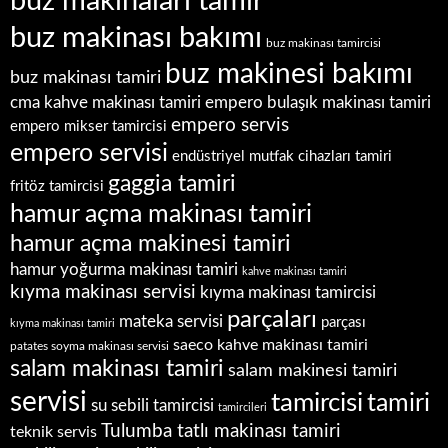
buz makinaları tamir
buz makinası bakımı
buz makinası tamircisi
buz makinesi bakımı
buz makinası tamiri
empero bulaşık makinası tamiri
cma kahve makinası tamiri
empero servis
empero mikser tamircisi
empero servisi
endüstriyel mutfak cihazları tamiri
gaggia tamiri
fritöz tamircisi
hamur açma makinası tamiri
hamur açma makinesi tamiri
hamur yoğurma makinası tamiri
kahve makinası tamiri
kıyma makinası servisi
kıyma makinası tamircisi
parçaları
mateka servisi
parçası
kıyma makinası tamiri
saeco kahve makinası tamiri
patates soyma makinası servisi
salam makinası tamiri
salam makinesi tamiri
servisi
tamircisi
tamiri
su sebili tamircisi
tamircileri
Tulumba tatlı makinası tamiri
teknik servis