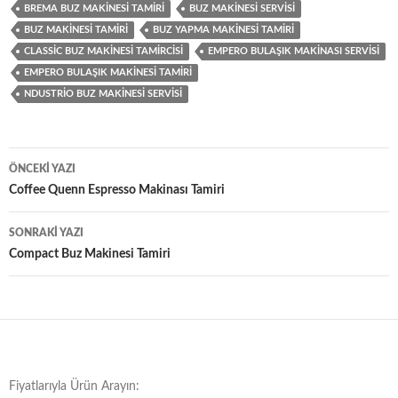
BREMA BUZ MAKINESI TAMIRI
BUZ MAKINESI SERVISI
BUZ MAKINESI TAMIRI
BUZ YAPMA MAKINESI TAMIRI
CLASSIC BUZ MAKINESI TAMIRCISI
EMPERO BULAŞIK MAKINASI SERVISI
EMPERO BULAŞIK MAKINESI TAMIRI
NDUSTRIO BUZ MAKINESI SERVISI
Yazı
ÖNCEKI YAZI
dolaşımı
Coffee Quenn Espresso Makinası Tamiri
SONRAKI YAZI
Compact Buz Makinesi Tamiri
Fiyatlarıyla Ürün Arayın: