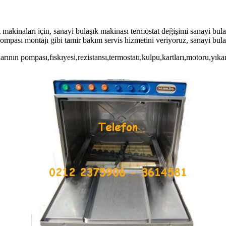
ık makinaları için, sanayi bulaşık makinası termostat değişimi sanayi bu
 pompası montajı gibi tamir bakım servis hizmetini veriyoruz, sanayi bu
arının pompası,fıskıyesi,rezistansı,termostatı,kulpu,kartları,motoru,yık