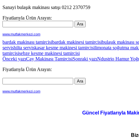
Sanayi bulaşık makinası satışı 0212 2370759
Fiyatlarıyla Ürün Arayın:
www.mutfakmerkezi.com
bardak makinası tamircisi
bardak makinesi tamircisi
bulaşık makinası se
servis
hilta servis
kaşar kesme makinesi tamircisi
limonata soğutma maki
tamircisi
sebze kesme makinesi tamircisi
Yazı
Önceki yazı
Çay Makinası Tamircisi
Sonraki yazı
Ndustrio Hamur Yoğ
dolaşımı
Fiyatlarıyla Ürün Arayın:
www.mutfakmerkezi.com
Güncel Fiyatlarıyla Maki
Biz