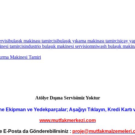
rvisi
bulaşık makinası tamircisi
bulaşık yıkama makinası tamircisi
çay ya
nesi tamircisi
ndustrio bulaşık makinesi servisi
omniwash bulaşık makinas
urma Makinesi Tamiri
Atölye Dışına Servisimiz Yoktur
ne Ekipman ve Yedekparçalar; Aşağıyı Tıklayın, Kredi Kartı 
www.mutfakmerkezi.com
e E-Posta da Gönderebilirsiniz :
proje@mutfakmalzemeleri.