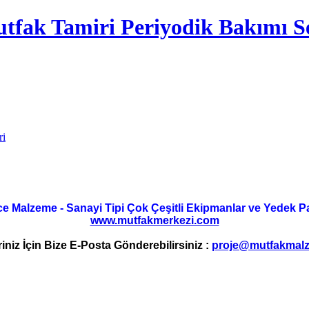
tfak Tamiri Periyodik Bakımı Se
ri
ce Malzeme - Sanayi Tipi Çok Çeşitli Ekipmanlar ve Yedek Parç
www.mutfakmerkezi.com
riniz İçin Bize E-Posta Gönderebilirsiniz :
proje@mutfakmalz