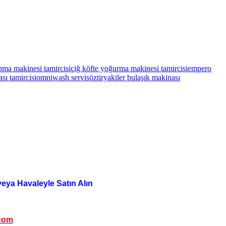
pma makinesi tamircisi
çiğ köfte yoğurma makinesi tamircisi
empero
ı tamircisi
omniwash servis
öztiryakiler bulaşık makinası
veya Havaleyle Satın Alın
com