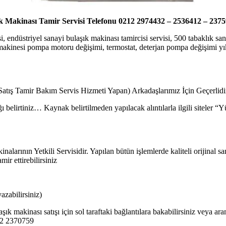
k Makinası Tamir Servisi Telefonu 0212 2974432 – 2536412 – 237
i, endüstriyel sanayi bulaşık makinası tamircisi servisi, 500 tabaklık s
k makinesi pompa motoru değişimi, termostat, deterjan pompa değişimi yık
 Satış Tamir Bakım Servis Hizmeti Yapan) Arkadaşlarımız İçin Geçerlid
ı belirtiniz… Kaynak belirtilmeden yapılacak alıntılarla ilgili siteler 
larının Yetkili Servisidir. Yapılan bütün işlemlerde kaliteli orijinal 
ir ettirebilirsiniz
zabilirsiniz)
şık makinası satışı için sol taraftaki bağlantılara bakabilirsiniz veya a
212 2370759