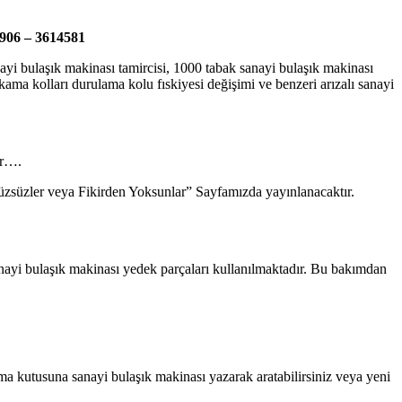
5906 – 3614581
anayi bulaşık makinası tamircisi, 1000 tabak sanayi bulaşık makinası
ama kolları durulama kolu fıskiyesi değişimi ve benzeri arızalı sanayi
ir….
“Yüzsüzler veya Fikirden Yoksunlar” Sayfamızda yayınlanacaktır.
sanayi bulaşık makinası yedek parçaları kullanılmaktadır. Bu bakımdan
rama kutusuna sanayi bulaşık makinası yazarak aratabilirsiniz veya yeni