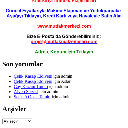
Endüstriyel Mutfak Ekipmanları
Güncel Fiyatlarıyla Makine Ekipman ve Yedekparçalar;
Aşağıyı Tıklayın, Kredi Kartı veya Havaleyle Satın Alın
www.mutfakmerkezi.com
Bize E-Posta da Gönderebilirsiniz :
proje@mutfakmalzemeleri.com
Adres, Konum İçin Tıklayın
Son yorumlar
Çelik Kasap Eldiveni
için
admin
Çelik Kasap Eldiveni
için
Aslan
Çay Kazanı Tamiri
için
admin
Alveo Servisi
için
admin
Setüstü Ocak Tamiri
için
admin
Arşivler
Arşivler