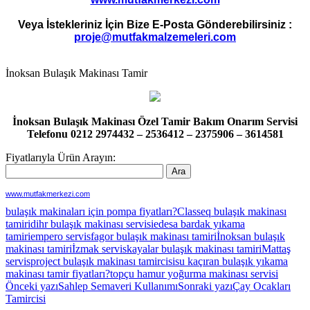
Veya İstekleriniz İçin Bize E-Posta Gönderebilirsiniz :
proje@mutfakmalzemeleri.com
İnoksan Bulaşık Makinası Tamir
İnoksan Bulaşık Makinası Özel Tamir Bakım Onarım Servisi
Telefonu 0212 2974432 – 2536412 – 2375906 – 3614581
Fiyatlarıyla Ürün Arayın:
www.mutfakmerkezi.com
bulaşık makinaları için pompa fiyatları?
Classeq bulaşık makinası
tamiri
dihr bulaşık makinası servisi
edesa bardak yıkama
tamiri
empero servis
fagor bulaşık makinası tamiri
İnoksan bulaşık
makinası tamiri
İzmak servis
kayalar bulaşık makinası tamiri
Mattaş
servis
project bulaşık makinası tamircisi
su kaçıran bulaşık yıkama
makinası tamir fiyatları?
topçu hamur yoğurma makinası servisi
Yazı
Önceki yazı
Sahlep Semaveri Kullanımı
Sonraki yazı
Çay Ocakları
Tamircisi
dolaşımı