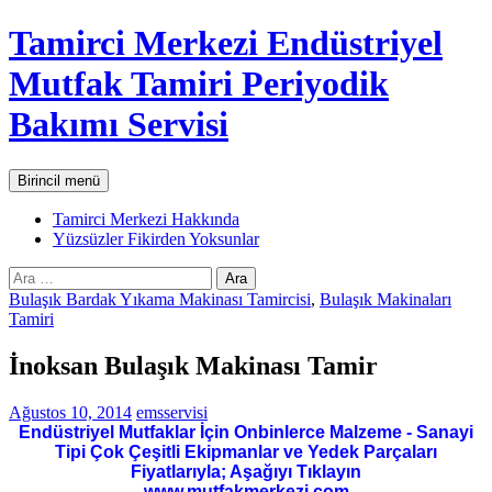
İçeriğe
Tamirci Merkezi Endüstriyel
atla
Mutfak Tamiri Periyodik
Bakımı Servisi
Ara
Birincil menü
Tamirci Merkezi Hakkında
Yüzsüzler Fikirden Yoksunlar
Arama:
Bulaşık Bardak Yıkama Makinası Tamircisi
,
Bulaşık Makinaları
Tamiri
İnoksan Bulaşık Makinası Tamir
Ağustos 10, 2014
emsservisi
Endüstriyel Mutfaklar İçin Onbinlerce Malzeme - Sanayi
Tipi Çok Çeşitli Ekipmanlar ve Yedek Parçaları
Fiyatlarıyla; Aşağıyı Tıklayın
www.mutfakmerkezi.com