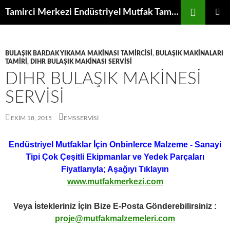
İçeriğe
Ara
Tamirci Merkezi Endüstriyel Mutfak Tamiri Periyodik Bakımı Servisi
atla
BIRINCI
MENÜ
BULAŞIK BARDAK YIKAMA MAKINASI TAMIRCISI
,
BULAŞIK MAKINALARI
TAMIRI
,
DIHR BULAŞIK MAKINASI SERVISI
DIHR BULAŞIK MAKINESI
SERVISI
EKIM 18, 2015
EMSSERVISI
Endüstriyel Mutfaklar İçin Onbinlerce Malzeme - Sanayi
Tipi Çok Çeşitli Ekipmanlar ve Yedek Parçaları
Fiyatlarıyla; Aşağıyı Tıklayın
www.mutfakmerkezi.com
Veya İstekleriniz İçin Bize E-Posta Gönderebilirsiniz :
proje@mutfakmalzemeleri.com