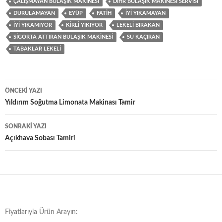
ÇALIŞMAYAN BULAŞIK MAKINESI
DIHR BULAŞIK MAKINESI SERVISI
DURULAMAYAN
EYÜP
FATIH
IYI YIKAMAYAN
IYI YIKAMIYOR
KIRLI YIKIYOR
LEKELI BIRAKAN
SIGORTA ATTIRAN BULAŞIK MAKINESI
SU KAÇIRAN
TABAKLAR LEKELI
Yazı
ÖNCEKI YAZI
dolaşımı
Yıldırım Soğutma Limonata Makinası Tamir
SONRAKI YAZI
Açıkhava Sobası Tamiri
Fiyatlarıyla Ürün Arayın: