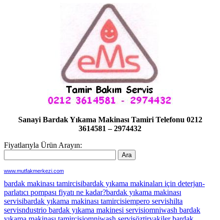
Sanayi Bardak Yıkama Makinası Tamiri Telefonu 0212
3614581 – 2974432
Fiyatlarıyla Ürün Arayın:
www.mutfakmerkezi.com
bardak makinası tamircisi
bardak yıkama makinaları için deterjan-
parlatıcı pompası fiyatı ne kadar?
bardak yıkama makinası
servisi
bardak yıkama makinası tamircisi
empero servis
hilta
servis
ndustrio bardak yıkama makinesi servisi
omniwash bardak
yıkama makinası tamircisi
omniwash servis
öztiryakiler bardak