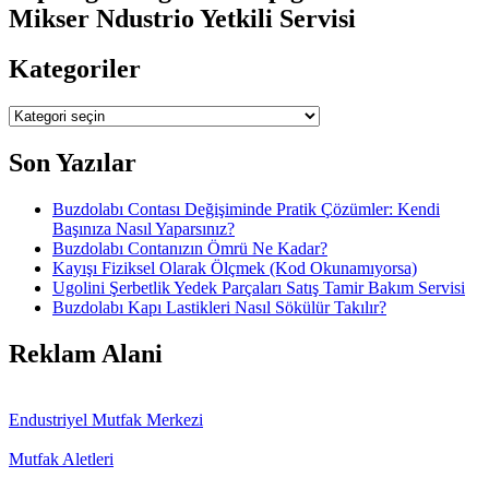
Mikser Ndustrio Yetkili Servisi
Kategoriler
Kategoriler
Son Yazılar
Buzdolabı Contası Değişiminde Pratik Çözümler: Kendi
Başınıza Nasıl Yaparsınız?
Buzdolabı Contanızın Ömrü Ne Kadar?
Kayışı Fiziksel Olarak Ölçmek (Kod Okunamıyorsa)
Ugolini Şerbetlik Yedek Parçaları Satış Tamir Bakım Servisi
Buzdolabı Kapı Lastikleri Nasıl Sökülür Takılır?
Reklam Alani
Endustriyel Mutfak Merkezi
Mutfak Aletleri