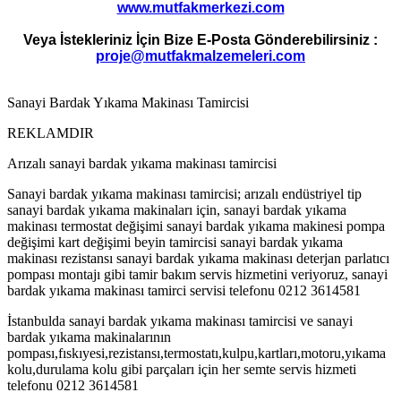
www.mutfakmerkezi.com
Veya İstekleriniz İçin Bize E-Posta Gönderebilirsiniz :
proje@mutfakmalzemeleri.com
Sanayi Bardak Yıkama Makinası Tamircisi
REKLAMDIR
Arızalı sanayi bardak yıkama makinası tamircisi
Sanayi bardak yıkama makinası tamircisi; arızalı endüstriyel tip
sanayi bardak yıkama makinaları için, sanayi bardak yıkama
makinası termostat değişimi sanayi bardak yıkama makinesi pompa
değişimi kart değişimi beyin tamircisi sanayi bardak yıkama
makinası rezistansı sanayi bardak yıkama makinası deterjan parlatıcı
pompası montajı gibi tamir bakım servis hizmetini veriyoruz, sanayi
bardak yıkama makinası tamirci servisi telefonu 0212 3614581
İstanbulda sanayi bardak yıkama makinası tamircisi ve sanayi
bardak yıkama makinalarının
pompası,fıskıyesi,rezistansı,termostatı,kulpu,kartları,motoru,yıkama
kolu,durulama kolu gibi parçaları için her semte servis hizmeti
telefonu 0212 3614581