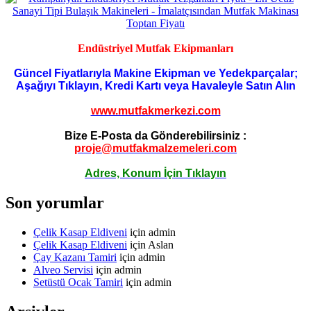
Endüstriyel Mutfak Ekipmanları
Güncel Fiyatlarıyla Makine Ekipman ve Yedekparçalar;
Aşağıyı Tıklayın, Kredi Kartı veya Havaleyle Satın Alın
www.mutfakmerkezi.com
Bize E-Posta da Gönderebilirsiniz :
proje@mutfakmalzemeleri.com
Adres, Konum İçin Tıklayın
Son yorumlar
Çelik Kasap Eldiveni
için
admin
Çelik Kasap Eldiveni
için
Aslan
Çay Kazanı Tamiri
için
admin
Alveo Servisi
için
admin
Setüstü Ocak Tamiri
için
admin