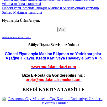
yıkama makinası tamircisi
Yazı
Önceki yazı
Comenda Bulaşık Makinası Servisi
Sonraki yazı
Smp
Sahlep Makinası Tamircisi
dolaşımı
Fiyatlarıyla Ürün Arayın:
www.mutfakmerkezi.com
Atölye Dışına Servisimiz Yoktur
Güncel Fiyatlarıyla Makine Ekipman ve Yedekparçalar;
Aşağıyı Tıklayın, Kredi Kartı veya Havaleyle Satın Alın
www.mutfakmerkezi.com
Bize E-Posta da Gönderebilirsiniz :
proje@mutfakmalzemeleri.com
KREDİ KARTINA TAKSİTLE