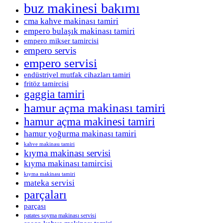
buz makinesi bakımı
cma kahve makinası tamiri
empero bulaşık makinası tamiri
empero mikser tamircisi
empero servis
empero servisi
endüstriyel mutfak cihazları tamiri
fritöz tamircisi
gaggia tamiri
hamur açma makinası tamiri
hamur açma makinesi tamiri
hamur yoğurma makinası tamiri
kahve makinası tamiri
kıyma makinası servisi
kıyma makinası tamircisi
kıyma makinası tamiri
mateka servisi
parçaları
parçası
patates soyma makinası servisi