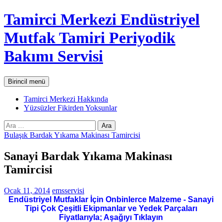
İçeriğe
Tamirci Merkezi Endüstriyel
atla
Mutfak Tamiri Periyodik
Bakımı Servisi
Ara
Birincil menü
Tamirci Merkezi Hakkında
Yüzsüzler Fikirden Yoksunlar
Arama:
Bulaşık Bardak Yıkama Makinası Tamircisi
Sanayi Bardak Yıkama Makinası
Tamircisi
Ocak 11, 2014
emsservisi
Endüstriyel Mutfaklar İçin Onbinlerce Malzeme - Sanayi
Tipi Çok Çeşitli Ekipmanlar ve Yedek Parçaları
Fiyatlarıyla; Aşağıyı Tıklayın