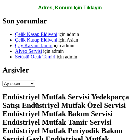
Adres, Konum İçin Tıklayın
Son yorumlar
Çelik Kasap Eldiveni
için
admin
Çelik Kasap Eldiveni
için
Aslan
Çay Kazanı Tamiri
için
admin
Alveo Servisi
için
admin
Setüstü Ocak Tamiri
için
admin
Arşivler
Arşivler
Endüstriyel Mutfak Servisi Yedekparça
Satışı Endüstriyel Mutfak Özel Servisi
Endüstriyel Mutfak Bakım Servisi
Endüstriyel Mutfak Tamir Servisi
Endüstriyel Mutfak Periyodik Bakım
Servisi Gazlı Endüstriyel Mutfak