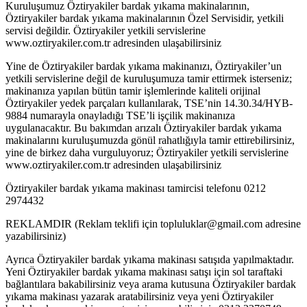
Kuruluşumuz Öztiryakiler bardak yıkama makinalarının,
Öztiryakiler bardak yıkama makinalarının Özel Servisidir, yetkili
servisi değildir. Öztiryakiler yetkili servislerine
www.oztiryakiler.com.tr adresinden ulaşabilirsiniz
Yine de Öztiryakiler bardak yıkama makinanızı, Öztiryakiler’un
yetkili servislerine değil de kuruluşumuza tamir ettirmek isterseniz;
makinanıza yapılan bütün tamir işlemlerinde kaliteli orijinal
Öztiryakiler yedek parçaları kullanılarak, TSE’nin 14.30.34/HYB-
9884 numarayla onayladığı TSE’li işçilik makinanıza
uygulanacaktır. Bu bakımdan arızalı Öztiryakiler bardak yıkama
makinalarını kuruluşumuzda gönül rahatlığıyla tamir ettirebilirsiniz,
yine de birkez daha vurguluyoruz; Öztiryakiler yetkili servislerine
www.oztiryakiler.com.tr adresinden ulaşabilirsiniz
Öztiryakiler bardak yıkama makinası tamircisi telefonu 0212
2974432
REKLAMDIR (Reklam teklifi için topluluklar@gmail.com adresine
yazabilirsiniz)
Ayrıca Öztiryakiler bardak yıkama makinası satışıda yapılmaktadır.
Yeni Öztiryakiler bardak yıkama makinası satışı için sol taraftaki
bağlantılara bakabilirsiniz veya arama kutusuna Öztiryakiler bardak
yıkama makinası yazarak aratabilirsiniz veya yeni Öztiryakiler