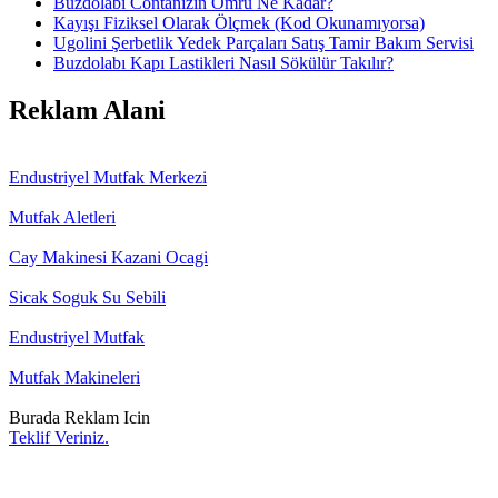
Buzdolabı Contanızın Ömrü Ne Kadar?
Kayışı Fiziksel Olarak Ölçmek (Kod Okunamıyorsa)
Ugolini Şerbetlik Yedek Parçaları Satış Tamir Bakım Servisi
Buzdolabı Kapı Lastikleri Nasıl Sökülür Takılır?
Reklam Alani
Endustriyel Mutfak Merkezi
Mutfak Aletleri
Cay Makinesi Kazani Ocagi
Sicak Soguk Su Sebili
Endustriyel Mutfak
Mutfak Makineleri
Burada Reklam Icin
Teklif Veriniz.