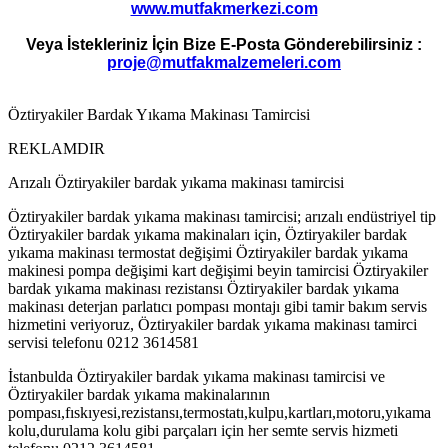
www.mutfakmerkezi.com
Veya İstekleriniz İçin Bize E-Posta Gönderebilirsiniz :
proje@mutfakmalzemeleri.com
Öztiryakiler Bardak Yıkama Makinası Tamircisi
REKLAMDIR
Arızalı Öztiryakiler bardak yıkama makinası tamircisi
Öztiryakiler bardak yıkama makinası tamircisi; arızalı endüstriyel tip
Öztiryakiler bardak yıkama makinaları için, Öztiryakiler bardak
yıkama makinası termostat değişimi Öztiryakiler bardak yıkama
makinesi pompa değişimi kart değişimi beyin tamircisi Öztiryakiler
bardak yıkama makinası rezistansı Öztiryakiler bardak yıkama
makinası deterjan parlatıcı pompası montajı gibi tamir bakım servis
hizmetini veriyoruz, Öztiryakiler bardak yıkama makinası tamirci
servisi telefonu 0212 3614581
İstanbulda Öztiryakiler bardak yıkama makinası tamircisi ve
Öztiryakiler bardak yıkama makinalarının
pompası,fıskıyesi,rezistansı,termostatı,kulpu,kartları,motoru,yıkama
kolu,durulama kolu gibi parçaları için her semte servis hizmeti