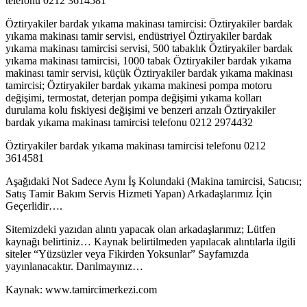
telefonu 0212 3614581
Öztiryakiler bardak yıkama makinası tamircisi: Öztiryakiler bardak
yıkama makinası tamir servisi, endüstriyel Öztiryakiler bardak
yıkama makinası tamircisi servisi, 500 tabaklık Öztiryakiler bardak
yıkama makinası tamircisi, 1000 tabak Öztiryakiler bardak yıkama
makinası tamir servisi, küçük Öztiryakiler bardak yıkama makinası
tamircisi; Öztiryakiler bardak yıkama makinesi pompa motoru
değişimi, termostat, deterjan pompa değişimi yıkama kolları
durulama kolu fıskiyesi değişimi ve benzeri arızalı Öztiryakiler
bardak yıkama makinası tamircisi telefonu 0212 2974432
Öztiryakiler bardak yıkama makinası tamircisi telefonu 0212
3614581
Aşağıdaki Not Sadece Aynı İş Kolundaki (Makina tamircisi, Satıcısı;
Satış Tamir Bakım Servis Hizmeti Yapan) Arkadaşlarımız İçin
Geçerlidir….
Sitemizdeki yazıdan alıntı yapacak olan arkadaşlarımız; Lütfen
kaynağı belirtiniz… Kaynak belirtilmeden yapılacak alıntılarla ilgili
siteler “Yüzsüzler veya Fikirden Yoksunlar” Sayfamızda
yayınlanacaktır. Darılmayınız…
Kaynak: www.tamircimerkezi.com