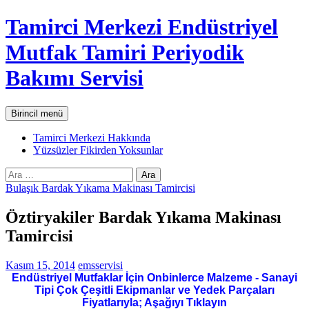
İçeriğe
Tamirci Merkezi Endüstriyel
atla
Mutfak Tamiri Periyodik
Bakımı Servisi
Ara
Birincil menü
Tamirci Merkezi Hakkında
Yüzsüzler Fikirden Yoksunlar
Arama:
Bulaşık Bardak Yıkama Makinası Tamircisi
Öztiryakiler Bardak Yıkama Makinası
Tamircisi
Kasım 15, 2014
emsservisi
Endüstriyel Mutfaklar İçin Onbinlerce Malzeme - Sanayi
Tipi Çok Çeşitli Ekipmanlar ve Yedek Parçaları
Fiyatlarıyla; Aşağıyı Tıklayın