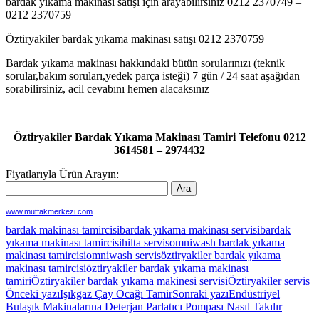
bardak yıkama makinası satışı için arayabilirsiniz 0212 2370749 –
0212 2370759
Öztiryakiler bardak yıkama makinası satışı 0212 2370759
Bardak yıkama makinası hakkındaki bütün sorularınızı (teknik
sorular,bakım soruları,yedek parça isteği) 7 gün / 24 saat aşağıdan
sorabilirsiniz, acil cevabını hemen alacaksınız
Öztiryakiler Bardak Yıkama Makinası Tamiri Telefonu 0212
3614581 – 2974432
Fiyatlarıyla Ürün Arayın:
www.mutfakmerkezi.com
bardak makinası tamircisi
bardak yıkama makinası servisi
bardak
yıkama makinası tamircisi
hilta servis
omniwash bardak yıkama
makinası tamircisi
omniwash servis
öztiryakiler bardak yıkama
makinası tamircisi
öztiryakiler bardak yıkama makinası
tamiri
Öztiryakiler bardak yıkama makinesi servisi
Öztiryakiler servis
Yazı
Önceki yazı
Işıkgaz Çay Ocağı Tamir
Sonraki yazı
Endüstriyel
Bulaşık Makinalarına Deterjan Parlatıcı Pompası Nasıl Takılır
dolaşımı