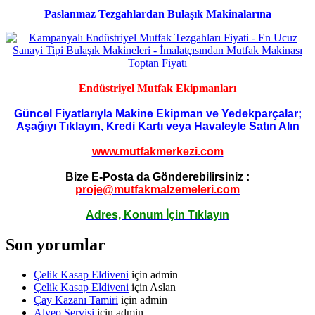
Paslanmaz Tezgahlardan Bulaşık Makinalarına
Endüstriyel Mutfak Ekipmanları
Güncel Fiyatlarıyla Makine Ekipman ve Yedekparçalar;
Aşağıyı Tıklayın, Kredi Kartı veya Havaleyle Satın Alın
www.mutfakmerkezi.com
Bize E-Posta da Gönderebilirsiniz :
proje@mutfakmalzemeleri.com
Adres, Konum İçin Tıklayın
Son yorumlar
Çelik Kasap Eldiveni
için
admin
Çelik Kasap Eldiveni
için
Aslan
Çay Kazanı Tamiri
için
admin
Alveo Servisi
için
admin