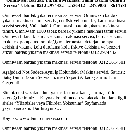
Omniwash Bardak Yıkama Makinası Tamir Bakım Onarım
Servisi Telefonu 0212 2974432 – 2536412 – 2375906 – 3614581
Omniwash bardak yıkama makinası servisi: Omniwash bardak
yıkama makinası tamir servisi, endüstriyel bardak yıkama makinası
servisi servisi, 500 tabaklık Omniwash bardak yıkama makinası
tamiri, Omniwash 1000 tabak bardak yıkama makinası tamir servisi,
Omniwash küçük bardak yıkama makinası servisi; bardak yıkama
makinesi pompa motoru değişimi, termostat, deterjan pompa
değişimi yıkama kolu durulama kolu fıskiye değişimi ve benzeri
arızalı bardak yıkama makinası servisi telefonu 0212 2974432
Omniwash bardak yıkama makinası servisi telefonu 0212 3614581
Aşağıdaki Not Sadece Aynı İş Kolundaki (Makina servisi, Satıcısı;
Satış Tamir Bakım Servis Hizmeti Yapan) Arkadaşlarımız İçin
Geçerlidir….
Sitemizdeki yazıdan alıntı yapacak olan arkadaşlarımız; Lütfen
kaynağı belirtiniz… Kaynak belirtilmeden yapılacak alıntılarla ilgili
siteler “Yüzsüzler veya Fikirden Yoksunlar” Sayfamızda
yayınlanacaktır. Darılmayınız…
Kaynak: www.tamircimerkezi.com
Omniwash bardak yıkama makinası servisi telefonu 0212 3614581