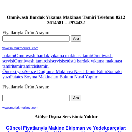
Omniwash Bardak Yıkama Makinası Tamiri Telefonu 0212
3614581 – 2974432
Fiyatlarıyla Ürün Arayın:
www.mutfakmerkezi.com
bakımı
Omniwash bardak yıkama makinası tamir
Omniwash
servisi
Omniwash tamircisi
servisi
setüstü bardak yıkama makinası
tamiri
tamir
tamircisi
tamiri
Yazı
Önceki yazı
Sebze Doğrama Makinası Nasıl Tamir Edilir
Sonraki
yazı
Patates Soyma Makinaları Bakımı Nasıl Yapılır
dolaşımı
Fiyatlarıyla Ürün Arayın:
www.mutfakmerkezi.com
Atölye Dışına Servisimiz Yoktur
Güncel Fiyatlarıyla Makine Ekipman ve Yedekparçalar;