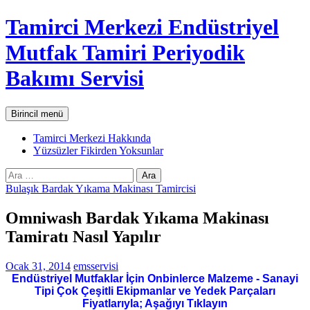
İçeriğe
Tamirci Merkezi Endüstriyel
atla
Mutfak Tamiri Periyodik
Bakımı Servisi
Ara
Birincil menü
Tamirci Merkezi Hakkında
Yüzsüzler Fikirden Yoksunlar
Arama:
Bulaşık Bardak Yıkama Makinası Tamircisi
Omniwash Bardak Yıkama Makinası
Tamiratı Nasıl Yapılır
Ocak 31, 2014
emsservisi
Endüstriyel Mutfaklar İçin Onbinlerce Malzeme - Sanayi
Tipi Çok Çeşitli Ekipmanlar ve Yedek Parçaları
Fiyatlarıyla; Aşağıyı Tıklayın