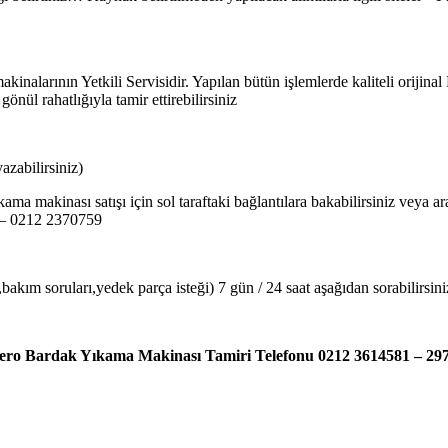
larının Yetkili Servisidir. Yapılan bütün işlemlerde kaliteli orijina
ül rahatlığıyla tamir ettirebilirsiniz
zabilirsiniz)
ama makinası satışı için sol taraftaki bağlantılara bakabilirsiniz veya
9 – 0212 2370759
akım soruları,yedek parça isteği) 7 gün / 24 saat aşağıdan sorabilirsini
ro Bardak Yıkama Makinası Tamiri Telefonu 0212 3614581 – 29