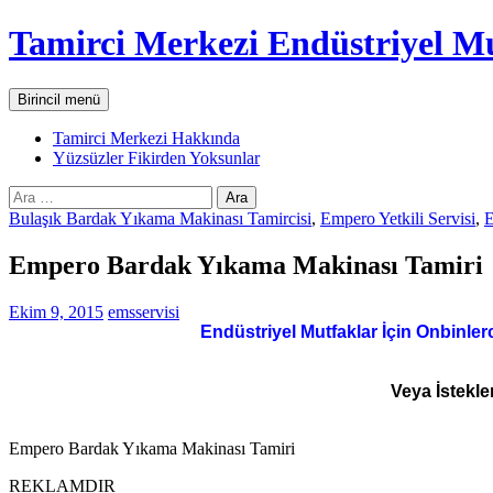
İçeriğe
Tamirci Merkezi Endüstriyel Mu
atla
Ara
Birincil menü
Tamirci Merkezi Hakkında
Yüzsüzler Fikirden Yoksunlar
Arama:
Bulaşık Bardak Yıkama Makinası Tamircisi
,
Empero Yetkili Servisi
,
E
Empero Bardak Yıkama Makinası Tamiri
Ekim 9, 2015
emsservisi
Endüstriyel Mutfaklar İçin Onbinler
Veya İstekle
Empero Bardak Yıkama Makinası Tamiri
REKLAMDIR