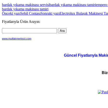
bardak yıkama makinası servisi
bardak yıkama makinası tamiri
empero 
bardak yıkama makinası tamiri
Yazı
Önceki yazı
Sebil Contası
Sonraki yazı
Electrolux Bulaşık Makinesi Ta
dolaşımı
Fiyatlarıyla Ürün Arayın:
www.mutfakmerkezi.com
Güncel Fiyatlarıyla Maki
Biz