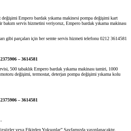
at değişimi Empero bardak yıkama makinesi pompa değişimi kart
mir bakım servis hizmetini veriyoruz, Empero bardak yıkama makinası
ı gibi parçaları için her semte servis hizmeti telefonu 0212 3614581
 2375906 – 3614581
rvisi, 500 tabaklık Empero bardak yıkama makinası tamiri, 1000
otoru değişimi, termostat, deterjan pompa değişimi yıkama kolu
 2375906 – 3614581
….
“Yüzsüzler veya Fikirden Yoksunlar” Sayfamızda yayınlanacaktır.