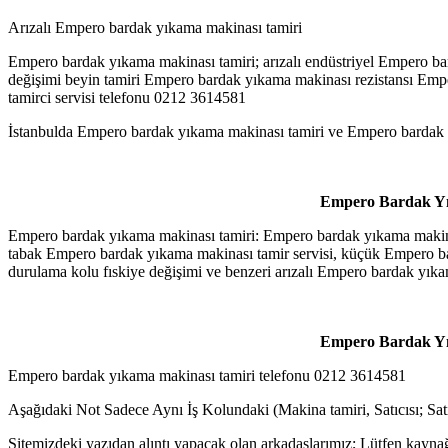
Arızalı Empero bardak yıkama makinası tamiri
Empero bardak yıkama makinası tamiri; arızalı endüstriyel Empero b
değişimi beyin tamiri Empero bardak yıkama makinası rezistansı Empe
tamirci servisi telefonu 0212 3614581
İstanbulda Empero bardak yıkama makinası tamiri ve Empero bardak yık
Empero Bardak Yık
Empero bardak yıkama makinası tamiri: Empero bardak yıkama makinas
tabak Empero bardak yıkama makinası tamir servisi, küçük Empero b
durulama kolu fıskiye değişimi ve benzeri arızalı Empero bardak yık
Empero Bardak Yık
Empero bardak yıkama makinası tamiri telefonu 0212 3614581
Aşağıdaki Not Sadece Aynı İş Kolundaki (Makina tamiri, Satıcısı; Sa
Sitemizdeki yazıdan alıntı yapacak olan arkadaşlarımız; Lütfen kaynağ