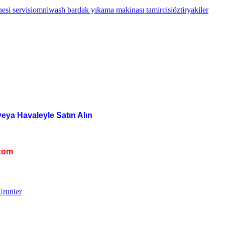
esi servisi
omniwash bardak yıkama makinası tamircisi
öztiryakiler
veya Havaleyle Satın Alın
com