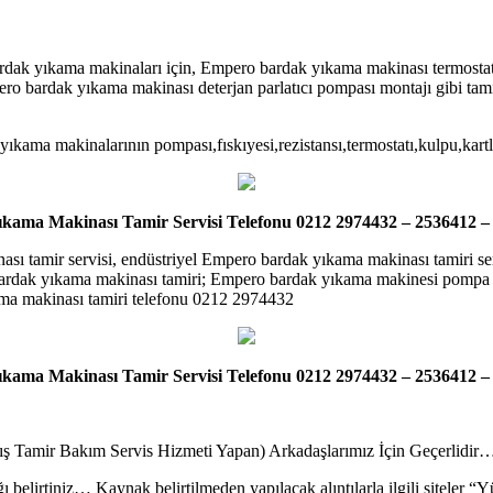
ardak yıkama makinaları için, Empero bardak yıkama makinası termost
ro bardak yıkama makinası deterjan parlatıcı pompası montajı gibi ta
ama makinalarının pompası,fıskıyesi,rezistansı,termostatı,kulpu,kartlar
ama Makinası Tamir Servisi Telefonu 0212 2974432 – 2536412 –
ı tamir servisi, endüstriyel Empero bardak yıkama makinası tamiri se
ardak yıkama makinası tamiri; Empero bardak yıkama makinesi pompa m
ama makinası tamiri telefonu 0212 2974432
ama Makinası Tamir Servisi Telefonu 0212 2974432 – 2536412 –
tış Tamir Bakım Servis Hizmeti Yapan) Arkadaşlarımız İçin Geçerlidir
ı belirtiniz… Kaynak belirtilmeden yapılacak alıntılarla ilgili siteler 