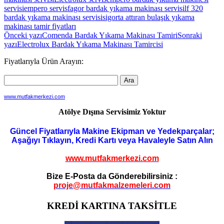
servisi
empero servis
fagor bardak yıkama makinası servisi
lf 320
bardak yıkama makinası servisi
sigorta attıran bulaşık yıkama
makinası tamir fiyatları
Yazı
Önceki yazı
Comenda Bardak Yıkama Makinası Tamiri
Sonraki
yazı
Electrolux Bardak Yıkama Makinası Tamircisi
dolaşımı
Fiyatlarıyla Ürün Arayın:
www.mutfakmerkezi.com
Atölye Dışına Servisimiz Yoktur
Güncel Fiyatlarıyla Makine Ekipman ve Yedekparçalar;
Aşağıyı Tıklayın, Kredi Kartı veya Havaleyle Satın Alın
www.mutfakmerkezi.com
Bize E-Posta da Gönderebilirsiniz :
proje@mutfakmalzemeleri.com
KREDİ KARTINA TAKSİTLE