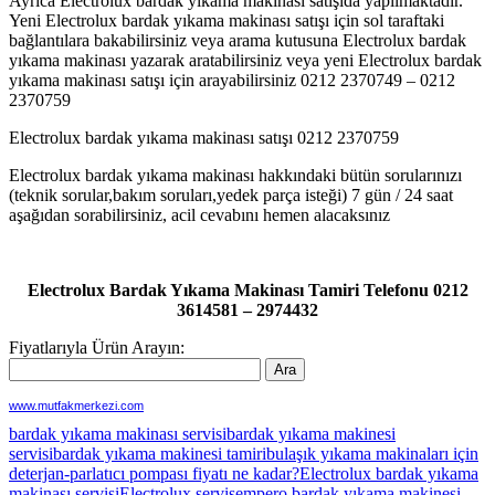
Ayrıca Electrolux bardak yıkama makinası satışıda yapılmaktadır.
Yeni Electrolux bardak yıkama makinası satışı için sol taraftaki
bağlantılara bakabilirsiniz veya arama kutusuna Electrolux bardak
yıkama makinası yazarak aratabilirsiniz veya yeni Electrolux bardak
yıkama makinası satışı için arayabilirsiniz 0212 2370749 – 0212
2370759
Electrolux bardak yıkama makinası satışı 0212 2370759
Electrolux bardak yıkama makinası hakkındaki bütün sorularınızı
(teknik sorular,bakım soruları,yedek parça isteği) 7 gün / 24 saat
aşağıdan sorabilirsiniz, acil cevabını hemen alacaksınız
Electrolux Bardak Yıkama Makinası Tamiri Telefonu 0212
3614581 – 2974432
Fiyatlarıyla Ürün Arayın:
www.mutfakmerkezi.com
bardak yıkama makinası servisi
bardak yıkama makinesi
servisi
bardak yıkama makinesi tamiri
bulaşık yıkama makinaları için
deterjan-parlatıcı pompası fiyatı ne kadar?
Electrolux bardak yıkama
makinası servisi
Electrolux servis
empero bardak yıkama makinesi