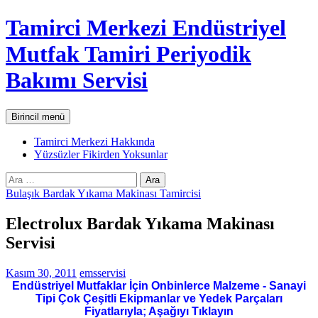
İçeriğe
Tamirci Merkezi Endüstriyel
atla
Mutfak Tamiri Periyodik
Bakımı Servisi
Ara
Birincil menü
Tamirci Merkezi Hakkında
Yüzsüzler Fikirden Yoksunlar
Arama:
Bulaşık Bardak Yıkama Makinası Tamircisi
Electrolux Bardak Yıkama Makinası
Servisi
Kasım 30, 2011
emsservisi
Endüstriyel Mutfaklar İçin Onbinlerce Malzeme - Sanayi
Tipi Çok Çeşitli Ekipmanlar ve Yedek Parçaları
Fiyatlarıyla; Aşağıyı Tıklayın