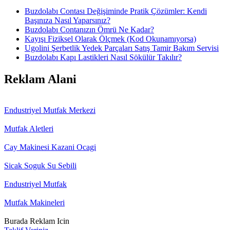
Buzdolabı Contası Değişiminde Pratik Çözümler: Kendi
Başınıza Nasıl Yaparsınız?
Buzdolabı Contanızın Ömrü Ne Kadar?
Kayışı Fiziksel Olarak Ölçmek (Kod Okunamıyorsa)
Ugolini Şerbetlik Yedek Parçaları Satış Tamir Bakım Servisi
Buzdolabı Kapı Lastikleri Nasıl Sökülür Takılır?
Reklam Alani
Endustriyel Mutfak Merkezi
Mutfak Aletleri
Cay Makinesi Kazani Ocagi
Sicak Soguk Su Sebili
Endustriyel Mutfak
Mutfak Makineleri
Burada Reklam Icin