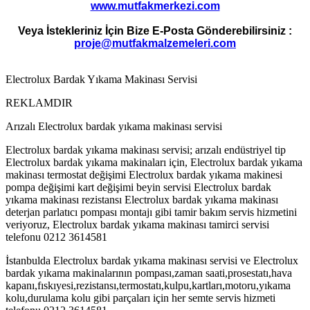
www.mutfakmerkezi.com
Veya İstekleriniz İçin Bize E-Posta Gönderebilirsiniz :
proje@mutfakmalzemeleri.com
Electrolux Bardak Yıkama Makinası Servisi
REKLAMDIR
Arızalı Electrolux bardak yıkama makinası servisi
Electrolux bardak yıkama makinası servisi; arızalı endüstriyel tip
Electrolux bardak yıkama makinaları için, Electrolux bardak yıkama
makinası termostat değişimi Electrolux bardak yıkama makinesi
pompa değişimi kart değişimi beyin servisi Electrolux bardak
yıkama makinası rezistansı Electrolux bardak yıkama makinası
deterjan parlatıcı pompası montajı gibi tamir bakım servis hizmetini
veriyoruz, Electrolux bardak yıkama makinası tamirci servisi
telefonu 0212 3614581
İstanbulda Electrolux bardak yıkama makinası servisi ve Electrolux
bardak yıkama makinalarının pompası,zaman saati,prosestatı,hava
kapanı,fıskıyesi,rezistansı,termostatı,kulpu,kartları,motoru,yıkama
kolu,durulama kolu gibi parçaları için her semte servis hizmeti