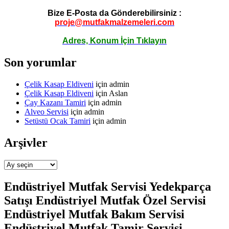
Bize E-Posta da Gönderebilirsiniz :
proje@mutfakmalzemeleri.com
Adres, Konum İçin Tıklayın
Son yorumlar
Çelik Kasap Eldiveni
için
admin
Çelik Kasap Eldiveni
için
Aslan
Çay Kazanı Tamiri
için
admin
Alveo Servisi
için
admin
Setüstü Ocak Tamiri
için
admin
Arşivler
Arşivler
Endüstriyel Mutfak Servisi Yedekparça
Satışı Endüstriyel Mutfak Özel Servisi
Endüstriyel Mutfak Bakım Servisi
Endüstriyel Mutfak Tamir Servisi