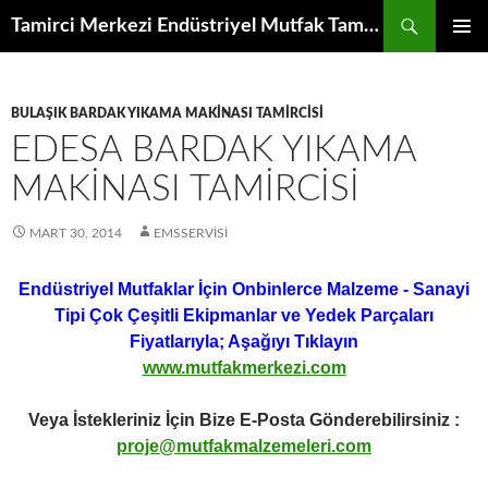
İçeriğe
Ara
Tamirci Merkezi Endüstriyel Mutfak Tamiri Periyodik Bakımı Servisi
atla
BIRINCI
MENÜ
BULAŞIK BARDAK YIKAMA MAKINASI TAMIRCISI
EDESA BARDAK YIKAMA
MAKINASI TAMIRCISI
MART 30, 2014
EMSSERVISI
Endüstriyel Mutfaklar İçin Onbinlerce Malzeme - Sanayi
Tipi Çok Çeşitli Ekipmanlar ve Yedek Parçaları
Fiyatlarıyla; Aşağıyı Tıklayın
www.mutfakmerkezi.com
Veya İstekleriniz İçin Bize E-Posta Gönderebilirsiniz :
proje@mutfakmalzemeleri.com