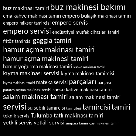
buz makinesi bakımı
buz makinası tamiri
empero bulaşık makinası tamiri
cma kahve makinası tamiri
empero servis
empero mikser tamircisi
empero servisi
endüstriyel mutfak cihazları tamiri
gaggia tamiri
fritöz tamircisi
hamur açma makinası tamiri
hamur açma makinesi tamiri
hamur yoğurma makinası tamiri
kahve makinası tamiri
kıyma makinası servisi
kıyma makinası tamircisi
parçaları
mateka servisi
parçası
kıyma makinası tamiri
saeco kahve makinası tamiri
patates soyma makinası servisi
salam makinası tamiri
salam makinesi tamiri
servisi
tamircisi
tamiri
su sebili tamircisi
tamircileri
Tulumba tatlı makinası tamiri
teknik servis
yetkili servis
yetkili servisi
zimpara tamiri
çay makinesi tamiri