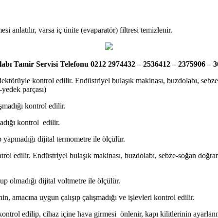
si anlatılır, varsa iç ünite (evaparatör) filtresi temizlenir.
abı Tamir Servisi Telefonu 0212 2974432 – 2536412 – 2375906 – 
ektörüyle kontrol edilir. Endüstriyel bulaşık makinası, buzdolabı, sebz
-yedek parçası)
şmadığı kontrol edilir.
dığı kontrol edilir.
yapmadığı dijital termometre ile ölçülür.
ntrol edilir. Endüstriyel bulaşık makinası, buzdolabı, sebze-soğan doğra
up olmadığı dijital voltmetre ile ölçülür.
n, amacına uygun çalışıp çalışmadığı ve işlevleri kontrol edilir.
 kontrol edilip, cihaz içine hava girmesi önlenir, kapı kilitlerinin ayarla