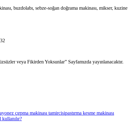
makinası, buzdolabı, sebze-soğan doğrama makinası, mikser, kuzine
432
“Yüzsüzler veya Fikirden Yoksunlar” Sayfamızda yayınlanacaktır.
ayonez çırpma makinası tamircisi
pastırma kesme makinası
 kullanılır?