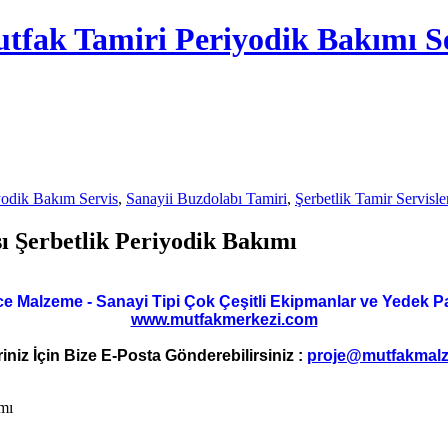
tfak Tamiri Periyodik Bakımı Se
yodik Bakım Servis
,
Sanayii Buzdolabı Tamiri
,
Şerbetlik Tamir Servisle
 Şerbetlik Periyodik Bakımı
ce Malzeme - Sanayi Tipi Çok Çeşitli Ekipmanlar ve Yedek Parç
www.mutfakmerkezi.com
riniz İçin Bize E-Posta Gönderebilirsiniz :
proje@mutfakmalz
mı