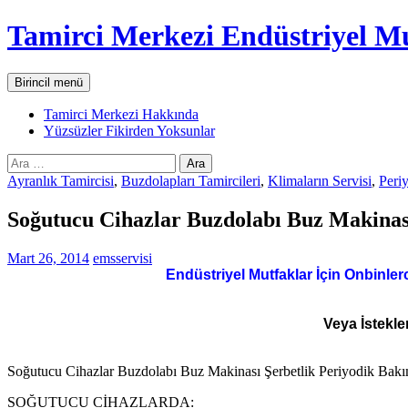
İçeriğe
Tamirci Merkezi Endüstriyel Mu
atla
Ara
Birincil menü
Tamirci Merkezi Hakkında
Yüzsüzler Fikirden Yoksunlar
Arama:
Ayranlık Tamircisi
,
Buzdolapları Tamircileri
,
Klimaların Servisi
,
Peri
Soğutucu Cihazlar Buzdolabı Buz Makinası
Mart 26, 2014
emsservisi
Endüstriyel Mutfaklar İçin Onbinler
Veya İstekle
Soğutucu Cihazlar Buzdolabı Buz Makinası Şerbetlik Periyodik Bakı
SOĞUTUCU CİHAZLARDA: