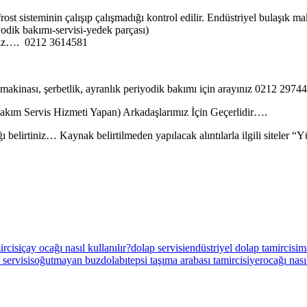
rost sisteminin çalışıp çalışmadığı kontrol edilir. Endüstriyel bulaşık 
yodik bakımı-servisi-yedek parçası)
ınız…. 0212 3614581
 makinası, şerbetlik, ayranlık periyodik bakımı için arayınız 0212 2974
akım Servis Hizmeti Yapan) Arkadaşlarımız İçin Geçerlidir….
ı belirtiniz… Kaynak belirtilmeden yapılacak alıntılarla ilgili siteler 
rcisi
çay ocağı nasıl kullanılır?
dolap servisi
endüstriyel dolap tamircisi
m
 servisi
soğutmayan buzdolabı
tepsi taşıma arabası tamircisi
yerocağı nasıl