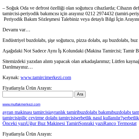
– Soğuk Oda ve defrost özelliği olan soğutucu cihazlarda; Cihazın def
tamircisi-periyodik bakımcısı için arayınız 0212 2974432 (tamiri-peri
Periyodik Bakım Sözleşmesi Talebiniz veya detaylı Bilgi İçin Aray
Devamı var…
Endüstriyel buzdolabı, şişe soğutucu, pizza dolabı, aşı buzdolabı, buz
Aşağıdaki Not Sadece Aynı İş Kolundaki (Makina Tamircisi; Tamir B
Sitemizdeki yazıdan alıntı yapacak olan arkadaşlarımız; Lütfen kaynağ
Darılmayınız…
Kaynak:
www.tamircimerkezi.com
Fiyatlarıyla Ürün Arayın:
www.mutfakmerkezi.com
ayran makinası tamircisi
ayranlık tamiri
buzdolabı bakımı
buzdolabı tami
tamircisi
piliç çevirme dolabı tamircisi
şerbetlik nasıl kullanılır?
şerbetlik
Yazı
Önceki yazı
Uğur Buz Makinesi Tamiri
Sonraki yazı
Ranco Termostat
dolaşımı
Fiyatlarıyla Ürün Arayın: